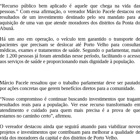
“Recurso público bem aplicado é aquele que chega na vida da
pessoas.” Com essa afirmação, o vereador Márcio Pacele destacou o
resultados de um investimento destinado pelo seu mandato para 
aquisição de uma van que atende moradores dos distritos da Ponta d
Abunã.
Há um ano em operação, o veículo tem garantido o transporte d
pacientes que precisam se deslocar até Porto Velho para consulta
médicas, exames e tratamentos de saúde. Segundo o parlamentar, mai
de 1.200 pessoas já foram atendidas nesse período, facilitando o acess
aos serviços de saúde e proporcionando mais dignidade à população.
Márcio Pacele ressaltou que o trabalho parlamentar deve ser pautad
por ações concretas que gerem benefícios diretos para a comunidade.
“Nosso compromisso é continuar buscando investimentos que traga
resultados reais para a população. Ver esse recurso transformado e
atendimento e cuidado para quem mais precisa é a prova de qu
estamos no caminho certo”, afirmou.
O vereador destacou ainda que seguirá atuando para viabilizar novo
projetos e investimentos que contribuam para melhorar a qualidade d
vida dos moradores da capital e dos distritos de Porto Velho.