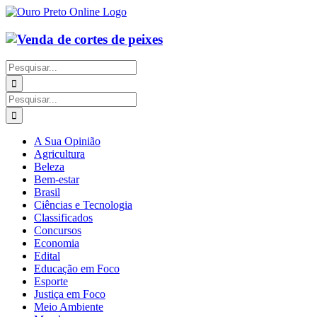
Ir
para
o
conteúdo
Buscar
resultados
para:
Buscar
resultados
para:
A Sua Opinião
Agricultura
Beleza
Bem-estar
Brasil
Ciências e Tecnologia
Classificados
Concursos
Economia
Edital
Educação em Foco
Esporte
Justiça em Foco
Meio Ambiente