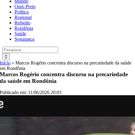
Mundo
Ouro Preto
Política
Regional
Religião
Rondônia
Saúde
Segurança
Buscar
resultados
para:
Início
»
Marcos Rogério concentra discurso na precariedade da saúde
em Rondônia
Marcos Rogério concentra discurso na precariedade
da saúde em Rondônia
Publicado em: 11/06/2026 20:03