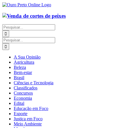
Ir
para
o
conteúdo
Buscar
resultados
para:
Buscar
resultados
para:
A Sua Opinião
Agricultura
Beleza
Bem-estar
Brasil
Ciências e Tecnologia
Classificados
Concursos
Economia
Edital
Educação em Foco
Esporte
Justiça em Foco
Meio Ambiente