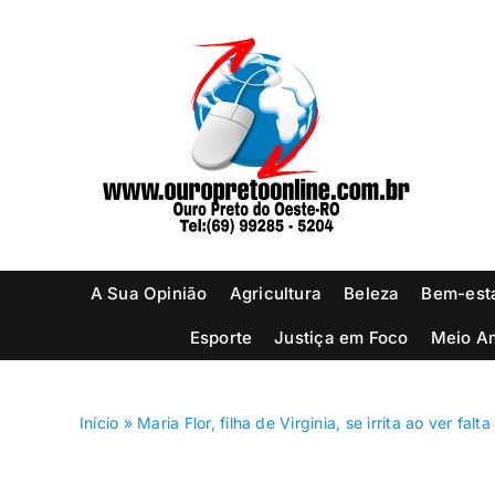
Ir
para
o
conteúdo
A Sua Opinião
Agricultura
Beleza
Bem-est
Esporte
Justiça em Foco
Meio A
Início
»
Maria Flor, filha de Virginia, se irrita ao ver falt