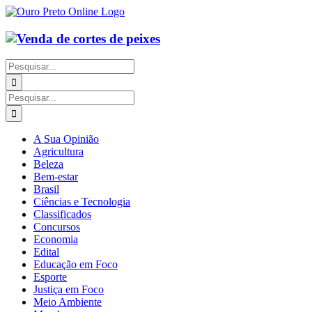
Ir
para
o
conteúdo
Buscar
resultados
para:
Buscar
resultados
para:
A Sua Opinião
Agricultura
Beleza
Bem-estar
Brasil
Ciências e Tecnologia
Classificados
Concursos
Economia
Edital
Educação em Foco
Esporte
Justiça em Foco
Meio Ambiente