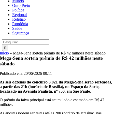
Mundo
Ouro Preto
Política
Regional
Religião
Rondônia
Saúde
Segurança
Buscar
resultados
para:
Início
»
Mega-Sena sorteia prêmio de R$ 42 milhões neste sábado
Mega-Sena sorteia prêmio de R$ 42 milhões neste
sábado
Publicado em: 20/06/2026 09:11
As seis dezenas do concurso 3.021 da Mega-Sena serão sorteadas,
a partir das 21h (horário de Brasília), no Espaço da Sorte,
localizado na Avenida Paulista, nº 750, em São Paulo
.
O prêmio da faixa principal está acumulado e estimado em R$ 42
milhões.
As apostas podem ser feitas até as 20h (horário de Brasília), nas