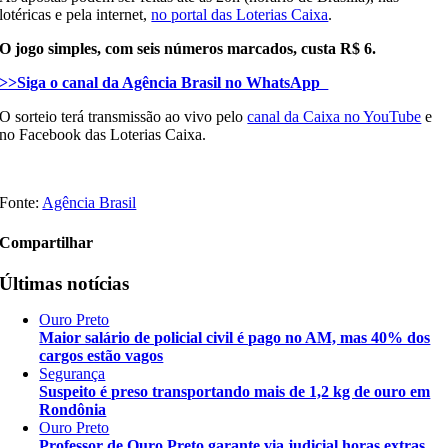
lotéricas e pela internet,
no portal das Loterias Caixa
.
O jogo simples, com seis números marcados, custa R$ 6.
>>Siga o canal da Agência Brasil no WhatsApp
O sorteio terá transmissão ao vivo pelo
canal da Caixa no YouTube
e
no Facebook das Loterias Caixa.
Fonte:
Agência Brasil
Compartilhar
Últimas notícias
Ouro Preto
Maior salário de policial civil é pago no AM, mas 40% dos
cargos estão vagos
Segurança
Suspeito é preso transportando mais de 1,2 kg de ouro em
Rondônia
Ouro Preto
Professor de Ouro Preto garante via judicial horas extras