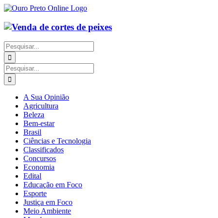
Ir
para
o
conteúdo
Buscar
resultados
para:
Buscar
resultados
para:
A Sua Opinião
Agricultura
Beleza
Bem-estar
Brasil
Ciências e Tecnologia
Classificados
Concursos
Economia
Edital
Educação em Foco
Esporte
Justiça em Foco
Meio Ambiente