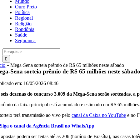
Mundo
Ouro Preto
Política
Regional
Religião
Rondônia
Saúde
Segurança
Buscar
resultados
para:
cio
»
Mega-Sena sorteia prêmio de R$ 65 milhões neste sábado
ga-Sena sorteia prêmio de R$ 65 milhões neste sábad
blicado em: 16/05/2026 08:46
 seis dezenas do concurso 3.009 da Mega-Sena serão sorteadas, a pa
prêmio da faixa principal está acumulado e estimado em R$ 65 milhões
sorteio terá transmissão ao vivo pelo
canal da Caixa no YouTube
e no F
Siga o canal da Agência Brasil no WhatsApp
apostas podem ser feitas até as 20h (horário de Brasília), nas casas lot