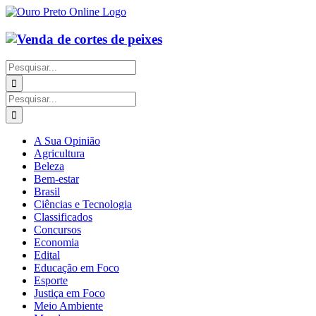
Ir
para
o
conteúdo
Buscar
resultados
para:
Buscar
resultados
para:
A Sua Opinião
Agricultura
Beleza
Bem-estar
Brasil
Ciências e Tecnologia
Classificados
Concursos
Economia
Edital
Educação em Foco
Esporte
Justiça em Foco
Meio Ambiente