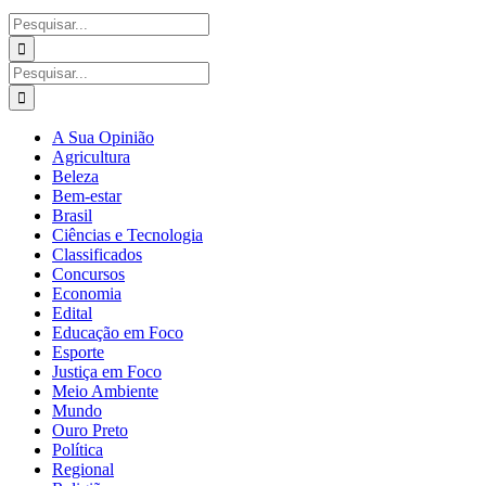
Buscar
resultados
para:
Buscar
resultados
para:
A Sua Opinião
Agricultura
Beleza
Bem-estar
Brasil
Ciências e Tecnologia
Classificados
Concursos
Economia
Edital
Educação em Foco
Esporte
Justiça em Foco
Meio Ambiente
Mundo
Ouro Preto
Política
Regional