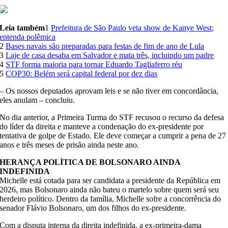
Leia também
1
Prefeitura de São Paulo veta show de Kanye West;
entenda polêmica
2
Bases navais são preparadas para festas de fim de ano de Lula
3
Laje de casa desaba em Salvador e mata três, incluindo um padre
4
STF forma maioria para tornar Eduardo Tagliaferro réu
5
COP30: Belém será capital federal por dez dias
– Os nossos deputados aprovam leis e se não tiver em concordância,
eles anulam – concluiu.
No dia anterior, a Primeira Turma do STF recusou o recurso da defesa
do líder da direita e manteve a condenação do ex-presidente por
tentativa de golpe de Estado. Ele deve começar a cumprir a pena de 27
anos e três meses de prisão ainda neste ano.
HERANÇA POLÍTICA DE BOLSONARO AINDA
INDEFINIDA
Michelle está cotada para ser candidata a presidente da República em
2026, mas Bolsonaro ainda não bateu o martelo sobre quem será seu
herdeiro político. Dentro da família, Michelle sofre a concorrência do
senador Flávio Bolsonaro, um dos filhos do ex-presidente.
Com a disputa interna da direita indefinida, a ex-primeira-dama