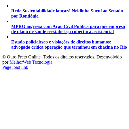
Rede Sustentabilidade lançará Neidinha Suruí ao Senado
por Rondônia
MPRO ingressa com Ação Civil Pública para que empresa
de plano de saúde reestabeleça cobertura assistencial
Estado policialesco e violações de direitos humanos:
advogado critica operação que terminou em chacina no Rio
©️ Ouro Preto Online. Todos os direitos reservados. Desenvolvido
por
MelhorWeb Tecnologia
Page load link
Ir
ao
Topo