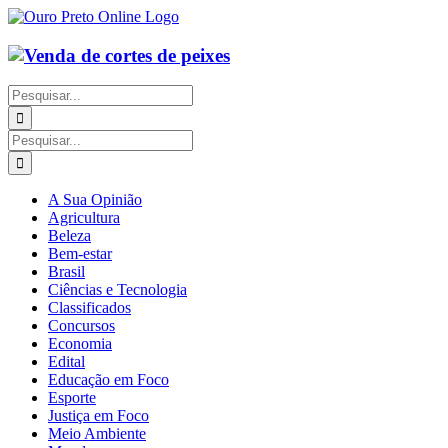
Ir
para
o
conteúdo
Buscar
resultados
para:
Buscar
resultados
para:
A Sua Opinião
Agricultura
Beleza
Bem-estar
Brasil
Ciências e Tecnologia
Classificados
Concursos
Economia
Edital
Educação em Foco
Esporte
Justiça em Foco
Meio Ambiente