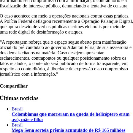
reafirmando seu compromisso com a informação, o contraditório e a
fiscalização do interesse público, denunciando a tentativa de censura.
O caso acontece em meio a operações nacionais contra essas práticas.
A Polícia Federal deflagrou recentemente a Operação Palanque Digital
que apura desvio de verbas públicas e crimes eleitorais por meio de
uma rede digital de desinformação e ataques.
“A reportagem reforça que o espaço segue aberto para manifestação
oficial do pré-candidato ao governo Adailton Fúria, de sua assessoria e
dos demais citados na matéria. Caso desejem apresentar
esclarecimentos, contrapontos ou qualquer posicionamento sobre os
fatos relatados, o conteúdo será publicado de forma transparente, em
respeito ao contraditório, à liberdade de expressão e ao compromisso
jornalístico com a informação.”
Compartilhar
Últimas notícias
Brasil
Colombianas que morreram na queda de helicóptero eram
avó, mãe e filha
Brasil
Mega-Sena sorteia prêmio acumulado de R$ 165 milhões