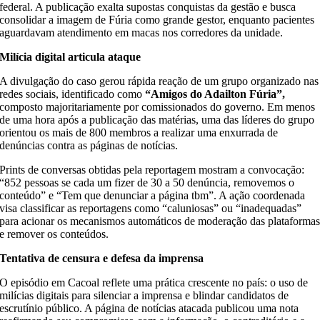
federal. A publicação exalta supostas conquistas da gestão e busca
consolidar a imagem de Fúria como grande gestor, enquanto pacientes
aguardavam atendimento em macas nos corredores da unidade.
Milícia digital articula ataque
A divulgação do caso gerou rápida reação de um grupo organizado nas
redes sociais, identificado como
“Amigos do Adailton Fúria”,
composto majoritariamente por comissionados do governo. Em menos
de uma hora após a publicação das matérias, uma das líderes do grupo
orientou os mais de 800 membros a realizar uma enxurrada de
denúncias contra as páginas de notícias.
Prints de conversas obtidas pela reportagem mostram a convocação:
“852 pessoas se cada um fizer de 30 a 50 denúncia, removemos o
conteúdo” e “Tem que denunciar a página tbm”. A ação coordenada
visa classificar as reportagens como “caluniosas” ou “inadequadas”
para acionar os mecanismos automáticos de moderação das plataforma
e remover os conteúdos.
Tentativa de censura e defesa da imprensa
O episódio em Cacoal reflete uma prática crescente no país: o uso de
milícias digitais para silenciar a imprensa e blindar candidatos de
escrutínio público. A página de notícias atacada publicou uma nota