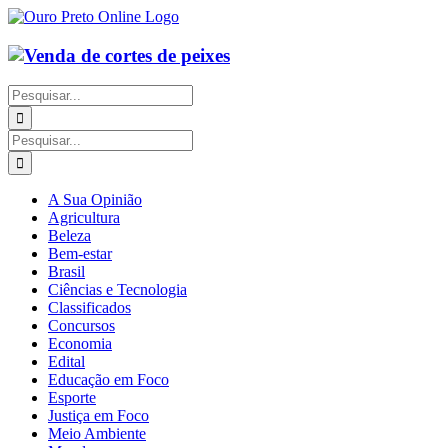
Ir
para
o
conteúdo
Buscar
resultados
para:
Buscar
resultados
para:
A Sua Opinião
Agricultura
Beleza
Bem-estar
Brasil
Ciências e Tecnologia
Classificados
Concursos
Economia
Edital
Educação em Foco
Esporte
Justiça em Foco
Meio Ambiente