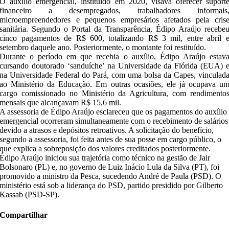
O auxílio emergencial, instituído em 2020, visava oferecer suport
financeiro a desempregados, trabalhadores informais
microempreendedores e pequenos empresários afetados pela cris
sanitária. Segundo o Portal da Transparência, Édipo Araújo recebe
cinco pagamentos de R$ 600, totalizando R$ 3 mil, entre abril 
setembro daquele ano. Posteriormente, o montante foi restituído.
Durante o período em que recebia o auxílio, Édipo Araújo estav
cursando doutorado ‘sanduíche’ na Universidade da Flórida (EUA) 
na Universidade Federal do Pará, com uma bolsa da Capes, vinculad
ao Ministério da Educação. Em outras ocasiões, ele já ocupava u
cargo comissionado no Ministério da Agricultura, com rendimento
mensais que alcançavam R$ 15,6 mil.
A assessoria de Édipo Araújo esclareceu que os pagamentos do auxílio
emergencial ocorreram simultaneamente com o recebimento de salários
devido a atrasos e depósitos retroativos. A solicitação do benefício,
segundo a assessoria, foi feita antes de sua posse em cargo público, o
que explica a sobreposição dos valores creditados posteriormente.
Édipo Araújo iniciou sua trajetória como técnico na gestão de Jair
Bolsonaro (PL) e, no governo de Luiz Inácio Lula da Silva (PT), foi
promovido a ministro da Pesca, sucedendo André de Paula (PSD). O
ministério está sob a liderança do PSD, partido presidido por Gilberto
Kassab (PSD-SP).
Compartilhar