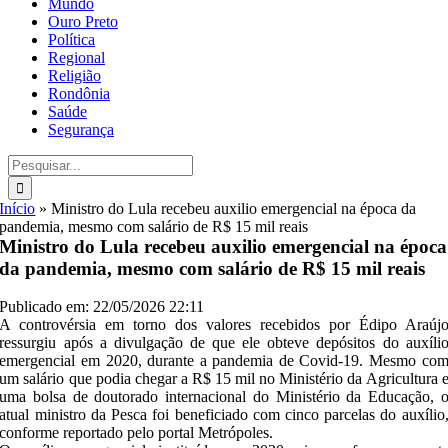
Mundo
Ouro Preto
Política
Regional
Religião
Rondônia
Saúde
Segurança
Buscar
resultados
para:
Início
»
Ministro do Lula recebeu auxilio emergencial na época da
pandemia, mesmo com salário de R$ 15 mil reais
Ministro do Lula recebeu auxilio emergencial na época
da pandemia, mesmo com salário de R$ 15 mil reais
Publicado em: 22/05/2026 22:11
A controvérsia em torno dos valores recebidos por Édipo Araúj
ressurgiu após a divulgação de que ele obteve depósitos do auxíli
emergencial em 2020, durante a pandemia de Covid-19. Mesmo co
um salário que podia chegar a R$ 15 mil no Ministério da Agricultura 
uma bolsa de doutorado internacional do Ministério da Educação, 
atual ministro da Pesca foi beneficiado com cinco parcelas do auxílio
conforme reportado pelo portal Metrópoles.