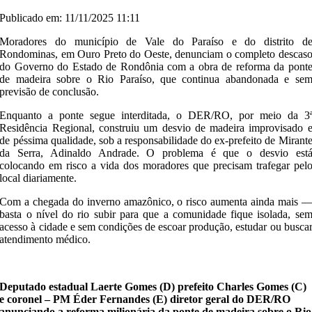
Publicado em: 11/11/2025 11:11
Moradores do município de Vale do Paraíso e do distrito d
Rondominas, em Ouro Preto do Oeste, denunciam o completo descas
do Governo do Estado de Rondônia com a obra de reforma da pont
de madeira sobre o Rio Paraíso, que continua abandonada e se
previsão de conclusão.
Enquanto a ponte segue interditada, o DER/RO, por meio da 3
Residência Regional, construiu um desvio de madeira improvisado 
de péssima qualidade, sob a responsabilidade do ex-prefeito de Mirant
da Serra, Adinaldo Andrade. O problema é que o desvio est
colocando em risco a vida dos moradores que precisam trafegar pel
local diariamente.
Com a chegada do inverno amazônico, o risco aumenta ainda mais 
basta o nível do rio subir para que a comunidade fique isolada, se
acesso à cidade e sem condições de escoar produção, estudar ou busca
atendimento médico.
Deputado estadual Laerte Gomes (D) prefeito Charles Gomes (C)
e coronel – PM Éder Fernandes (E) diretor geral do DER/RO
anunciando a reforma milionária da ponte de madeira sobre o Rio