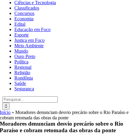
Ciências e Tecnologia
Classificados
Concursos
Economia
Edital
Educação em Foco
Esporte
Justiça em Foco
Meio Ambiente
Mundo
Ouro Preto
Política
Regional
Religião
Rondônia
Saúde
Segurança
Buscar
resultados
para:
Início
»
Moradores denunciam desvio precário sobre o Rio Paraíso e
cobram retomada das obras da ponte
Moradores denunciam desvio precário sobre o Rio
Paraíso e cobram retomada das obras da ponte