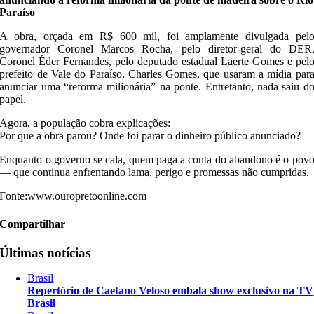
Paraíso
A obra, orçada em R$ 600 mil, foi amplamente divulgada pel
governador Coronel Marcos Rocha, pelo diretor-geral do DER
Coronel Éder Fernandes, pelo deputado estadual Laerte Gomes e pel
prefeito de Vale do Paraíso, Charles Gomes, que usaram a mídia par
anunciar uma “reforma milionária” na ponte. Entretanto, nada saiu d
papel.
Agora, a população cobra explicações:
Por que a obra parou? Onde foi parar o dinheiro público anunciado?
Enquanto o governo se cala, quem paga a conta do abandono é o pov
— que continua enfrentando lama, perigo e promessas não cumpridas.
Fonte:www.ouropretoonline.com
Compartilhar
Últimas notícias
Brasil
Repertório de Caetano Veloso embala show exclusivo na TV
Brasil