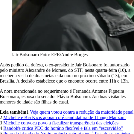
Jair Bolsonaro
Foto: EFE/Andre Borges
Após pedido da defesa, o ex-presidente Jair Bolsonaro foi autorizado
pelo ministro Alexandre de Moraes, do STF, nesta quarta-feira (10), a
receber a visita de duas netas e da nora no próximo sábado (13), em
Brasília. A decisão estabelece que o encontro ocorra entre 11h e 13h.
A nora mencionada no requerimento é Fernanda Antunes Figueira
Bolsonaro, esposa do senador Flávio Bolsonaro. As duas visitantes
menores de idade são filhas do casal.
Leia também
1
Veja quem votou contra a redução da maioridade penal
2
Michelle e Bia Kicis apoiam pré-candidatura de Thiago Manzoni
3
Michelle convoca povo a fiscalizar transparência das eleições
4
Randolfe critica PEC do horário flexível e fala em “escravidão”
5
Povo da Irlanda do Norte protesta após ataque à faca de estrangeiro