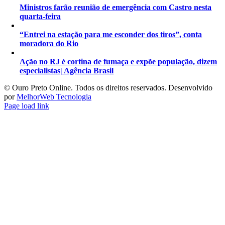
Ministros farão reunião de emergência com Castro nesta
quarta-feira
“Entrei na estação para me esconder dos tiros”, conta
moradora do Rio
Ação no RJ é cortina de fumaça e expõe população, dizem
especialistas| Agência Brasil
©️ Ouro Preto Online. Todos os direitos reservados. Desenvolvido
por
MelhorWeb Tecnologia
Page load link
Ir
ao
Topo