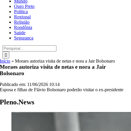
Mundo
Ouro Preto
Política
Regional
Religião
Rondônia
Saúde
Segurança
Buscar
resultados
para:
Início
»
Moraes autoriza visita de netas e nora a Jair Bolsonaro
Moraes autoriza visita de netas e nora a Jair
Bolsonaro
Publicado em: 11/06/2026 10:14
Esposa e filhas de Flávio Bolsonaro poderão visitar o ex-presidente
Pleno.News