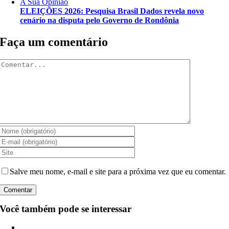
A Sua Opinião
ELEIÇÕES 2026: Pesquisa Brasil Dados revela novo
cenário na disputa pelo Governo de Rondônia
Faça um comentário
Comentar
Salve meu nome, e-mail e site para a próxima vez que eu comentar.
Você também pode se interessar