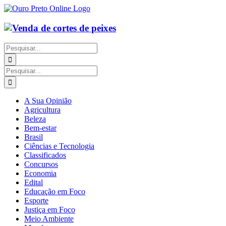
Ir
para
o
conteúdo
Buscar
resultados
para:
Buscar
resultados
para:
A Sua Opinião
Agricultura
Beleza
Bem-estar
Brasil
Ciências e Tecnologia
Classificados
Concursos
Economia
Edital
Educação em Foco
Esporte
Justiça em Foco
Meio Ambiente