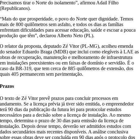
Precisamos tirar o Norte do isolamento”, afirmou Adail Filho
(Republicanos).
“Mais do que prosperidade, o povo do Norte quer dignidade. Temos
mais de 800 quilômetros sem asfalto, e todos os dias as famílias
enfrentam dificuldades para acessar educação, saúde e escoar a pouca
produção que têm”, declarou Alberto Neto (PL).
O relator da proposta, deputado Zé Vitor (PL-MG), acolheu emenda
do senador Eduardo Braga (MDB) que inclui como elegíveis à LAE as
obras de recuperação, manutenção e melhoramento de infraestrutura
em instalações preexistentes ou em faixas de domínio e servidão. É o
caso da BR-319, que tem cerca de 885 quilômetros de extensão, dos
quais 405 permanecem sem pavimentação.
Prazos
O texto de Zé Vitor prevê prazos para concluir processos em
andamento. Se a licença prévia já tiver sido emitida, o empreendedor
terá 90 dias da publicação da futura lei para protocolar estudos
necessários para a decisão sobre a licença de instalação. Ao mesmo
tempo, determina o prazo de 30 dias para emissão da licença de
instalação. Depois desse tempo, deverão ser admitidos estudos com
dados secundários mais recentes disponíveis. A análise conclusiva
sobre essas obras deve ser concluída em 90 dias após o protocolo dos