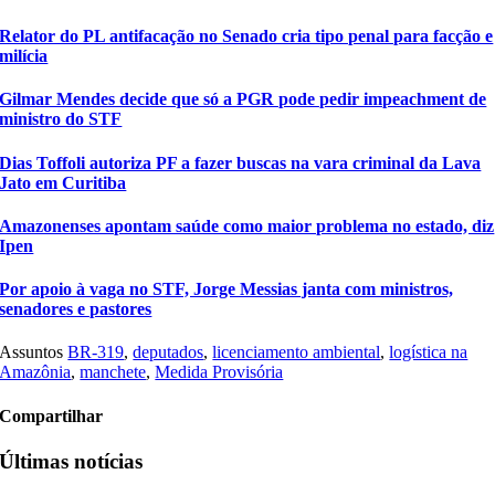
Relator do PL antifacação no Senado cria tipo penal para facção e
milícia
Gilmar Mendes decide que só a PGR pode pedir impeachment de
ministro do STF
Dias Toffoli autoriza PF a fazer buscas na vara criminal da Lava
Jato em Curitiba
Amazonenses apontam saúde como maior problema no estado, diz
Ipen
Por apoio à vaga no STF, Jorge Messias janta com ministros,
senadores e pastores
Assuntos
BR-319
,
deputados
,
licenciamento ambiental
,
logística na
Amazônia
,
manchete
,
Medida Provisória
Compartilhar
Últimas notícias