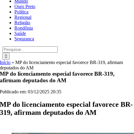
Mundo
Ouro Preto
Política
Regional
Religião
Rondônia
Saúde
Segurança
Buscar
resultados
para:
Início
»
MP do licenciamento especial favorece BR-319, afirmam
deputados do AM
MP do licenciamento especial favorece BR-319,
afirmam deputados do AM
Publicado em: 03/12/2025 20:35
MP do licenciamento especial favorece BR-
319, afirmam deputados do AM