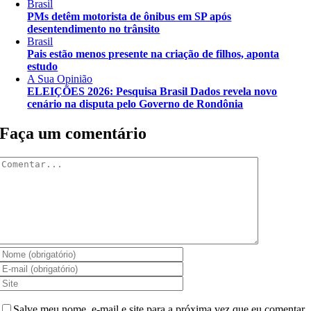
Brasil
PMs detêm motorista de ônibus em SP após
desentendimento no trânsito
Brasil
Pais estão menos presente na criação de filhos, aponta
estudo
A Sua Opinião
ELEIÇÕES 2026: Pesquisa Brasil Dados revela novo
cenário na disputa pelo Governo de Rondônia
Faça um comentário
Comentar
Salve meu nome, e-mail e site para a próxima vez que eu comentar.