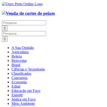
Ir
para
o
conteúdo
Buscar
resultados
para:
Buscar
resultados
para:
A Sua Opinião
Agricultura
Beleza
Bem-estar
Brasil
Ciências e Tecnologia
Classificados
Concursos
Economia
Edital
Educação em Foco
Esporte
Justiça em Foco
Meio Ambiente