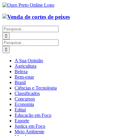
Ir
para
o
conteúdo
Buscar
resultados
para:
Buscar
resultados
para:
A Sua Opinião
Agricultura
Beleza
Bem-estar
Brasil
Ciências e Tecnologia
Classificados
Concursos
Economia
Edital
Educação em Foco
Esporte
Justiça em Foco
Meio Ambiente