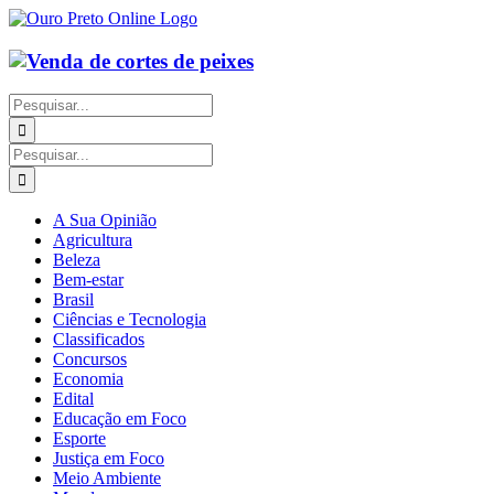
Ir
para
o
conteúdo
Buscar
resultados
para:
Buscar
resultados
para:
A Sua Opinião
Agricultura
Beleza
Bem-estar
Brasil
Ciências e Tecnologia
Classificados
Concursos
Economia
Edital
Educação em Foco
Esporte
Justiça em Foco
Meio Ambiente