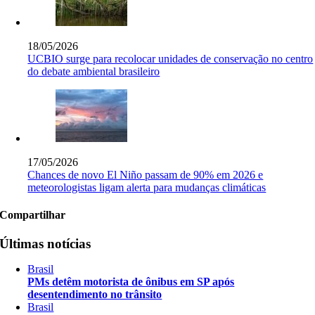
18/05/2026
UCBIO surge para recolocar unidades de conservação no centro
do debate ambiental brasileiro
17/05/2026
Chances de novo El Niño passam de 90% em 2026 e
meteorologistas ligam alerta para mudanças climáticas
Compartilhar
Últimas notícias
Brasil
PMs detêm motorista de ônibus em SP após
desentendimento no trânsito
Brasil