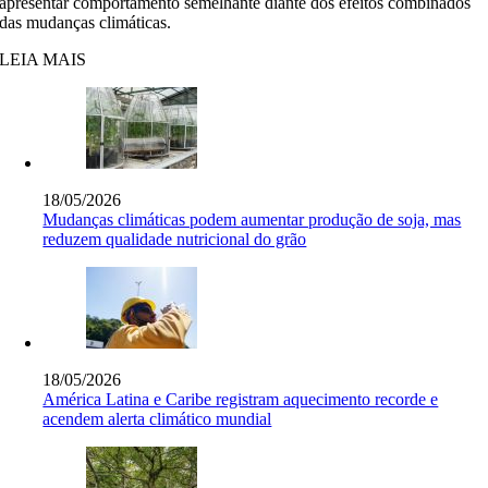
apresentar comportamento semelhante diante dos efeitos combinados
das mudanças climáticas.
LEIA MAIS
18/05/2026
Mudanças climáticas podem aumentar produção de soja, mas
reduzem qualidade nutricional do grão
18/05/2026
América Latina e Caribe registram aquecimento recorde e
acendem alerta climático mundial