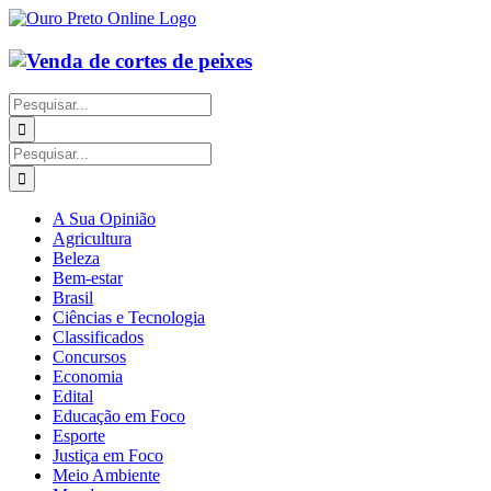
Ir
para
o
conteúdo
Buscar
resultados
para:
Buscar
resultados
para:
A Sua Opinião
Agricultura
Beleza
Bem-estar
Brasil
Ciências e Tecnologia
Classificados
Concursos
Economia
Edital
Educação em Foco
Esporte
Justiça em Foco
Meio Ambiente