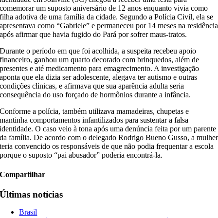
comemorar um suposto aniversário de 12 anos enquanto vivia como
filha adotiva de uma família da cidade. Segundo a Polícia Civil, ela se
apresentava como “Gabriele” e permaneceu por 14 meses na residênci
após afirmar que havia fugido do Pará por sofrer maus-tratos.
Durante o período em que foi acolhida, a suspeita recebeu apoio
financeiro, ganhou um quarto decorado com brinquedos, além de
presentes e até medicamento para emagrecimento. A investigação
aponta que ela dizia ser adolescente, alegava ter autismo e outras
condições clínicas, e afirmava que sua aparência adulta seria
consequência do uso forçado de hormônios durante a infância.
Conforme a polícia, também utilizava mamadeiras, chupetas e
mantinha comportamentos infantilizados para sustentar a falsa
identidade. O caso veio à tona após uma denúncia feita por um parente
da família. De acordo com o delegado Rodrigo Bueno Gusso, a mulhe
teria convencido os responsáveis de que não podia frequentar a escola
porque o suposto “pai abusador” poderia encontrá-la.
Compartilhar
Últimas notícias
Brasil