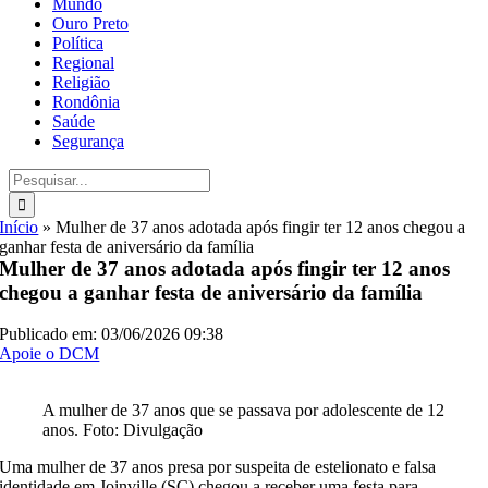
Mundo
Ouro Preto
Política
Regional
Religião
Rondônia
Saúde
Segurança
Buscar
resultados
para:
Início
»
Mulher de 37 anos adotada após fingir ter 12 anos chegou a
ganhar festa de aniversário da família
Mulher de 37 anos adotada após fingir ter 12 anos
chegou a ganhar festa de aniversário da família
Publicado em: 03/06/2026 09:38
Apoie o DCM
A mulher de 37 anos que se passava por adolescente de 12
anos. Foto: Divulgação
Uma mulher de 37 anos presa por suspeita de estelionato e falsa
identidade em Joinville (SC) chegou a receber uma festa para