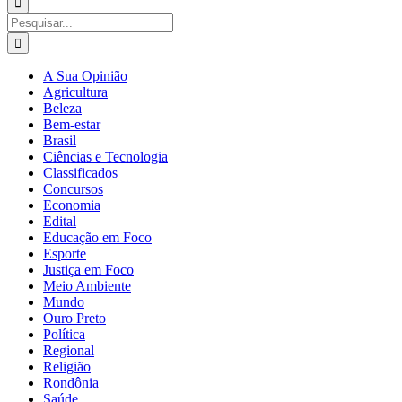
para:
Buscar
resultados
para:
A Sua Opinião
Agricultura
Beleza
Bem-estar
Brasil
Ciências e Tecnologia
Classificados
Concursos
Economia
Edital
Educação em Foco
Esporte
Justiça em Foco
Meio Ambiente
Mundo
Ouro Preto
Política
Regional
Religião
Rondônia
Saúde