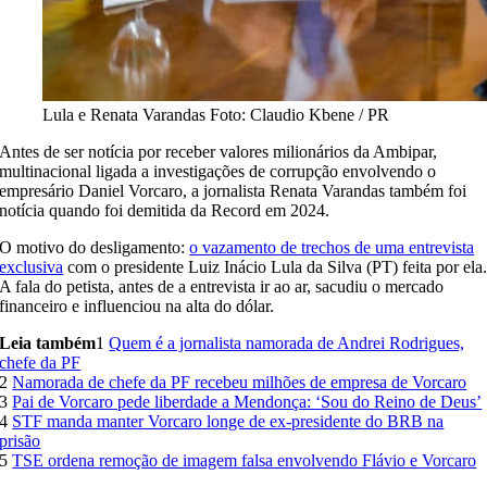
Lula e Renata Varandas
Foto: Claudio Kbene / PR
Antes de ser notícia por receber valores milionários da Ambipar,
multinacional ligada a investigações de corrupção envolvendo o
empresário Daniel Vorcaro, a jornalista Renata Varandas também foi
notícia quando foi demitida da Record em 2024.
O motivo do desligamento:
o vazamento de trechos de uma entrevista
exclusiva
com o presidente Luiz Inácio Lula da Silva (PT) feita por ela
A fala do petista, antes de a entrevista ir ao ar, sacudiu o mercado
financeiro e influenciou na alta do dólar.
Leia também
1
Quem é a jornalista namorada de Andrei Rodrigues,
chefe da PF
2
Namorada de chefe da PF recebeu milhões de empresa de Vorcaro
3
Pai de Vorcaro pede liberdade a Mendonça: ‘Sou do Reino de Deus’
4
STF manda manter Vorcaro longe de ex-presidente do BRB na
prisão
5
TSE ordena remoção de imagem falsa envolvendo Flávio e Vorcaro