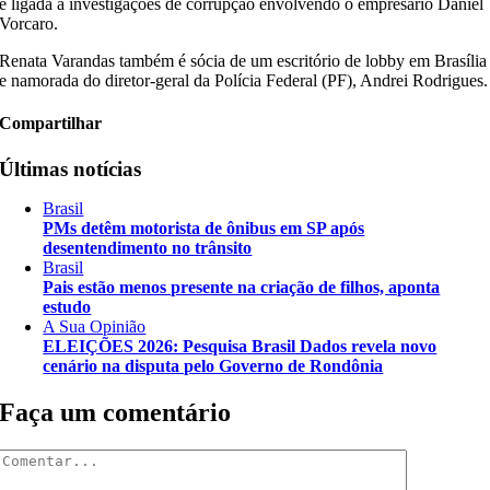
é ligada a investigações de corrupção envolvendo o empresário Daniel
Vorcaro.
Renata Varandas também é sócia de um escritório de lobby em Brasília
e namorada do diretor-geral da Polícia Federal (PF), Andrei Rodrigues.
Compartilhar
Últimas notícias
Brasil
PMs detêm motorista de ônibus em SP após
desentendimento no trânsito
Brasil
Pais estão menos presente na criação de filhos, aponta
estudo
A Sua Opinião
ELEIÇÕES 2026: Pesquisa Brasil Dados revela novo
cenário na disputa pelo Governo de Rondônia
Faça um comentário
Comentar