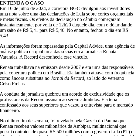
ENTENDA O CASO
Em 16 de julho de 2024, a corretora BGC divulgou aos investidores
uma nota sobre uma das declarações de Lula sobre cortes orçamentais
e metas fiscais. Os efeitos da declaração no câmbio começaram
instantaneamente, por volta de 12h20 daquele dia, com o dólar dando
um salto de R$ 5,41 para R$ 5,46. No entanto, fechou o dia em R$
5,43.
As informações foram repassadas pela Capital Advice, uma agência de
análise política da qual uma das sócias era a jornalista Renata
Varandas. A Record desconhecia esse vínculo.
Renata trabalhava na emissora desde 2007 e era uma das responsáveis
pela cobertura política em Brasília. Ela também atuava com frequência
como âncora substituta no
Jornal da Record,
ao lado do veterano
Celso Freitas.
A conduta da jornalista quebrou um acordo de exclusividade que os
profissionais da Record assinam ao serem admitidos. Ela teria
confessado aos seus superiores que vazou a entrevista para o mercado
financeiro.
No último fim de semana, foi revelado pela Gazeta do Paraná que
Renata recebeu valores milionários da Ambipar, multinacional que
possui contratos de quase R$ 500 milhões com o governo Lula (PT) e