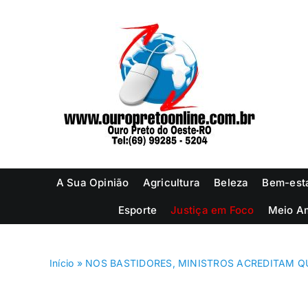
Ir
para
o
conteúdo
A Sua Opinião
Agricultura
Beleza
Bem-est
Esporte
Justiça em Foco
Meio A
Início
»
NOS BASTIDORES, MINISTROS ACREDITAM Q