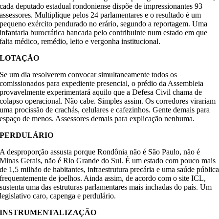
cada deputado estadual rondoniense dispõe de impressionantes 93
assessores. Multiplique pelos 24 parlamentares e o resultado é um
pequeno exército pendurado no erário, segundo a reportagem. Uma
infantaria burocrática bancada pelo contribuinte num estado em que
falta médico, remédio, leito e vergonha institucional.
LOTAÇÃO
Se um dia resolverem convocar simultaneamente todos os
comissionados para expediente presencial, o prédio da Assembleia
provavelmente experimentará aquilo que a Defesa Civil chama de
colapso operacional. Não cabe. Simples assim. Os corredores virariam
uma procissão de crachás, celulares e cafezinhos. Gente demais para
espaço de menos. Assessores demais para explicação nenhuma.
PERDULÁRIO
A desproporção assusta porque Rondônia não é São Paulo, não é
Minas Gerais, não é Rio Grande do Sul. É um estado com pouco mais
de 1,5 milhão de habitantes, infraestrutura precária e uma saúde públic
frequentemente de joelhos. Ainda assim, de acordo com o site ICL,
sustenta uma das estruturas parlamentares mais inchadas do país. Um
legislativo caro, capenga e perdulário.
INSTRUMENTALIZAÇÃO