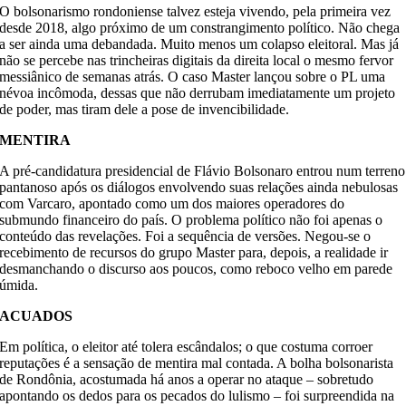
O bolsonarismo rondoniense talvez esteja vivendo, pela primeira vez
desde 2018, algo próximo de um constrangimento político. Não chega
a ser ainda uma debandada. Muito menos um colapso eleitoral. Mas já
não se percebe nas trincheiras digitais da direita local o mesmo fervor
messiânico de semanas atrás. O caso Master lançou sobre o PL uma
névoa incômoda, dessas que não derrubam imediatamente um projeto
de poder, mas tiram dele a pose de invencibilidade.
MENTIRA
A pré-candidatura presidencial de Flávio Bolsonaro entrou num terreno
pantanoso após os diálogos envolvendo suas relações ainda nebulosas
com Varcaro, apontado como um dos maiores operadores do
submundo financeiro do país. O problema político não foi apenas o
conteúdo das revelações. Foi a sequência de versões. Negou-se o
recebimento de recursos do grupo Master para, depois, a realidade ir
desmanchando o discurso aos poucos, como reboco velho em parede
úmida.
ACUADOS
Em política, o eleitor até tolera escândalos; o que costuma corroer
reputações é a sensação de mentira mal contada. A bolha bolsonarista
de Rondônia, acostumada há anos a operar no ataque – sobretudo
apontando os dedos para os pecados do lulismo – foi surpreendida na