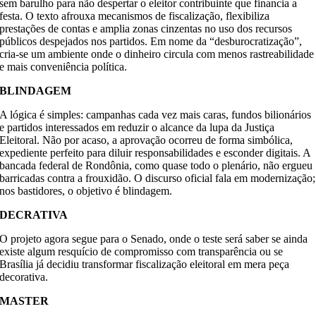
sem barulho para não despertar o eleitor contribuinte que financia a
festa. O texto afrouxa mecanismos de fiscalização, flexibiliza
prestações de contas e amplia zonas cinzentas no uso dos recursos
públicos despejados nos partidos. Em nome da “desburocratização”,
cria-se um ambiente onde o dinheiro circula com menos rastreabilidade
e mais conveniência política.
BLINDAGEM
A lógica é simples: campanhas cada vez mais caras, fundos bilionários
e partidos interessados em reduzir o alcance da lupa da Justiça
Eleitoral. Não por acaso, a aprovação ocorreu de forma simbólica,
expediente perfeito para diluir responsabilidades e esconder digitais. A
bancada federal de Rondônia, como quase todo o plenário, não ergueu
barricadas contra a frouxidão. O discurso oficial fala em modernização;
nos bastidores, o objetivo é blindagem.
DECRATIVA
O projeto agora segue para o Senado, onde o teste será saber se ainda
existe algum resquício de compromisso com transparência ou se
Brasília já decidiu transformar fiscalização eleitoral em mera peça
decorativa.
MASTER