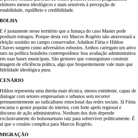
eleitores menos ideológicos e mais sensíveis à percepção de
estabilidade, equilíbrio e credibilidade.
BOLHA
E é justamente nesse território que a fumaça do caso Master pode
produzir estragos. Porque desta vez Marcos Rogério não atravessará a
eleição sozinho no campo conservador. Adailton Fúria e Hildon
Chaves surgem como adversários robustos. Ambos carregam um ativo
raro na política brasileira contemporânea: boa avaliação administrativa
em suas bases municipais. São gestores que conseguiram construir
imagem de eficiência prática, algo que frequentemente vale mais que
fidelidade ideológica pura.
CENÁRIO
Hildon representa uma direita mais técnica, menos estridente, capaz de
dialogar com setores empresariais e urbanos sem recorrer
permanentemente ao radicalismo emocional das redes sociais. Já Fúria
encarna o gestor popular do interior, com forte apelo regional e
discurso de ação administrativa. Nenhum dos dois depende
exclusivamente do bolsonarismo raiz para sobreviver politicamente. É
aí que o cenário complica para Marcos Rogério.
MIGRAÇÃO