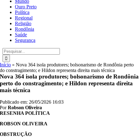
Mundo
Ouro Preto
Política
Regional
Religião
Rondônia
Saúde
Segurança
Buscar
resultados
para:
Início
»
Nova 364 isola produtores; bolsonarismo de Rondônia perto
do constragimento; e Hildon representa direita mais técnica
Nova 364 isola produtores; bolsonarismo de Rondônia
perto do constragimento; e Hildon representa direita
mais técnica
Publicado em: 26/05/2026 16:03
Por
Robson Oliveira
RESENHA POLÍTICA
ROBSON OLIVEIRA
OBSTRUÇÃO