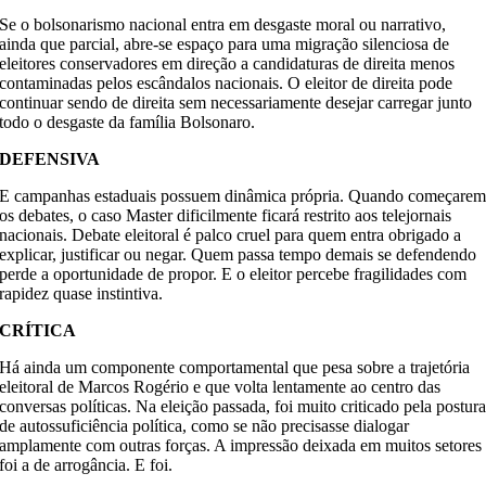
Se o bolsonarismo nacional entra em desgaste moral ou narrativo,
ainda que parcial, abre-se espaço para uma migração silenciosa de
eleitores conservadores em direção a candidaturas de direita menos
contaminadas pelos escândalos nacionais. O eleitor de direita pode
continuar sendo de direita sem necessariamente desejar carregar junto
todo o desgaste da família Bolsonaro.
DEFENSIVA
E campanhas estaduais possuem dinâmica própria. Quando começare
os debates, o caso Master dificilmente ficará restrito aos telejornais
nacionais. Debate eleitoral é palco cruel para quem entra obrigado a
explicar, justificar ou negar. Quem passa tempo demais se defendendo
perde a oportunidade de propor. E o eleitor percebe fragilidades com
rapidez quase instintiva.
CRÍTICA
Há ainda um componente comportamental que pesa sobre a trajetória
eleitoral de Marcos Rogério e que volta lentamente ao centro das
conversas políticas. Na eleição passada, foi muito criticado pela postur
de autossuficiência política, como se não precisasse dialogar
amplamente com outras forças. A impressão deixada em muitos setores
foi a de arrogância. E foi.