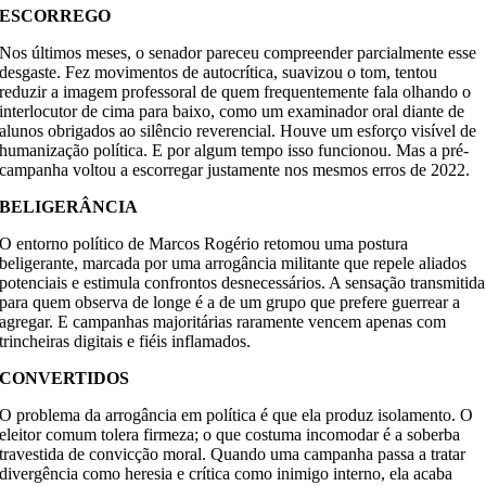
ESCORREGO
Nos últimos meses, o senador pareceu compreender parcialmente esse
desgaste. Fez movimentos de autocrítica, suavizou o tom, tentou
reduzir a imagem professoral de quem frequentemente fala olhando o
interlocutor de cima para baixo, como um examinador oral diante de
alunos obrigados ao silêncio reverencial. Houve um esforço visível de
humanização política. E por algum tempo isso funcionou. Mas a pré-
campanha voltou a escorregar justamente nos mesmos erros de 2022.
BELIGERÂNCIA
O entorno político de Marcos Rogério retomou uma postura
beligerante, marcada por uma arrogância militante que repele aliados
potenciais e estimula confrontos desnecessários. A sensação transmitida
para quem observa de longe é a de um grupo que prefere guerrear a
agregar. E campanhas majoritárias raramente vencem apenas com
trincheiras digitais e fiéis inflamados.
CONVERTIDOS
O problema da arrogância em política é que ela produz isolamento. O
eleitor comum tolera firmeza; o que costuma incomodar é a soberba
travestida de convicção moral. Quando uma campanha passa a tratar
divergência como heresia e crítica como inimigo interno, ela acaba