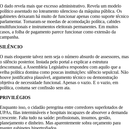
O dado revela mais que excesso administrativo. Revela um modelo
político assentado no loteamento silencioso da máquina pública. Os
gabinetes deixaram há muito de funcionar apenas como suporte técnico
parlamentar. Tornaram-se moedas de acomodação política, cabides
multifuncionais e instrumentos eleitorais permanentes. Em muitos
casos, a folha de pagamento parece funcionar como extensão da
campanha.
SILÊNCIO
O mais eloquente talvez nem seja o número absurdo de assessores, mas
o silêncio posterior. Instada pelo portal a explicar a estrutura
descomunal, a Assembleia Legislativa respondeu com aquilo que a
velha política domina como poucas instituições: silêncio sepulcral. Não
houve justificativa plausível, argumento técnico ou demonstração
objetiva de necessidade funcional. Apenas o vazio. E o vazio, em
política, costuma ser confissão sem ata.
PRIVILÉGIOS
Enquanto isso, o cidadão peregrina entre corredores superlotados de
UPAs, filas intermináveis e hospitais incapazes de absorver a demanda
crescente. Falta tudo na saúde: profissionais, insumos, gestão,
planejamento e dinheiro. Mas aparentemente sobra orçamento para
manter gabinetes hipertrofiados.