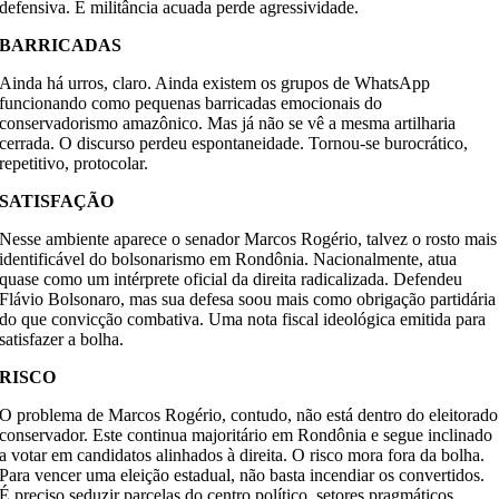
defensiva. E militância acuada perde agressividade.
BARRICADAS
Ainda há urros, claro. Ainda existem os grupos de WhatsApp
funcionando como pequenas barricadas emocionais do
conservadorismo amazônico. Mas já não se vê a mesma artilharia
cerrada. O discurso perdeu espontaneidade. Tornou-se burocrático,
repetitivo, protocolar.
SATISFAÇÃO
Nesse ambiente aparece o senador Marcos Rogério, talvez o rosto mais
identificável do bolsonarismo em Rondônia. Nacionalmente, atua
quase como um intérprete oficial da direita radicalizada. Defendeu
Flávio Bolsonaro, mas sua defesa soou mais como obrigação partidária
do que convicção combativa. Uma nota fiscal ideológica emitida para
satisfazer a bolha.
RISCO
O problema de Marcos Rogério, contudo, não está dentro do eleitorado
conservador. Este continua majoritário em Rondônia e segue inclinado
a votar em candidatos alinhados à direita. O risco mora fora da bolha.
Para vencer uma eleição estadual, não basta incendiar os convertidos.
É preciso seduzir parcelas do centro político, setores pragmáticos,