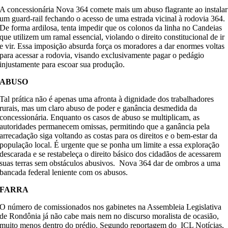
A concessionária Nova 364 comete mais um abuso flagrante ao instalar
um guard-rail fechando o acesso de uma estrada vicinal à rodovia 364.
De forma ardilosa, tenta impedir que os colonos da linha no Candeias
que utilizem um ramal essencial, violando o direito constitucional de ir
e vir. Essa imposição absurda força os moradores a dar enormes voltas
para acessar a rodovia, visando exclusivamente pagar o pedágio
injustamente para escoar sua produção.
ABUSO
Tal prática não é apenas uma afronta à dignidade dos trabalhadores
rurais, mas um claro abuso de poder e ganância desmedida da
concessionária. Enquanto os casos de abuso se multiplicam, as
autoridades permanecem omissas, permitindo que a ganância pela
arrecadação siga voltando as costas para os direitos e o bem-estar da
população local. É urgente que se ponha um limite a essa exploração
descarada e se restabeleça o direito básico dos cidadãos de acessarem
suas terras sem obstáculos abusivos. Nova 364 dar de ombros a uma
bancada federal leniente com os abusos.
FARRA
O número de comissionados nos gabinetes na Assembleia Legislativa
de Rondônia já não cabe mais nem no discurso moralista de ocasião,
muito menos dentro do prédio. Segundo reportagem do ICL Notícias,