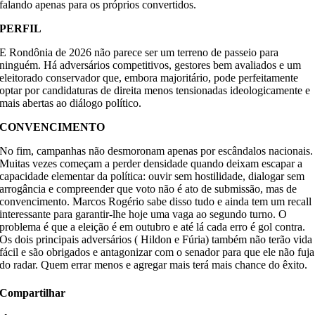
falando apenas para os próprios convertidos.
PERFIL
E Rondônia de 2026 não parece ser um terreno de passeio para
ninguém. Há adversários competitivos, gestores bem avaliados e um
eleitorado conservador que, embora majoritário, pode perfeitamente
optar por candidaturas de direita menos tensionadas ideologicamente e
mais abertas ao diálogo político.
CONVENCIMENTO
No fim, campanhas não desmoronam apenas por escândalos nacionais.
Muitas vezes começam a perder densidade quando deixam escapar a
capacidade elementar da política: ouvir sem hostilidade, dialogar sem
arrogância e compreender que voto não é ato de submissão, mas de
convencimento. Marcos Rogério sabe disso tudo e ainda tem um recall
interessante para garantir-lhe hoje uma vaga ao segundo turno. O
problema é que a eleição é em outubro e até lá cada erro é gol contra.
Os dois principais adversários ( Hildon e Fúria) também não terão vida
fácil e são obrigados e antagonizar com o senador para que ele não fuja
do radar. Quem errar menos e agregar mais terá mais chance do êxito.
Compartilhar