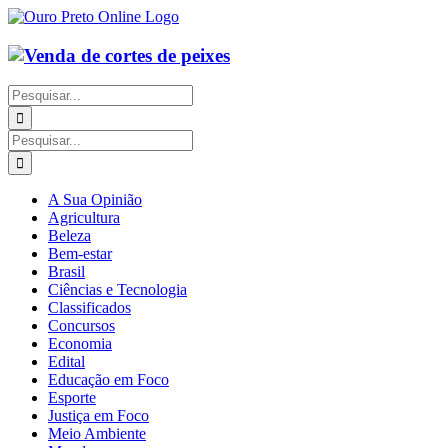
Ir
para
o
conteúdo
Buscar
resultados
para:
Buscar
resultados
para:
A Sua Opinião
Agricultura
Beleza
Bem-estar
Brasil
Ciências e Tecnologia
Classificados
Concursos
Economia
Edital
Educação em Foco
Esporte
Justiça em Foco
Meio Ambiente