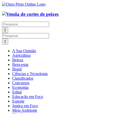
Ir
para
o
conteúdo
Buscar
resultados
para:
Buscar
resultados
para:
A Sua Opinião
Agricultura
Beleza
Bem-estar
Brasil
Ciências e Tecnologia
Classificados
Concursos
Economia
Edital
Educação em Foco
Esporte
Justiça em Foco
Meio Ambiente