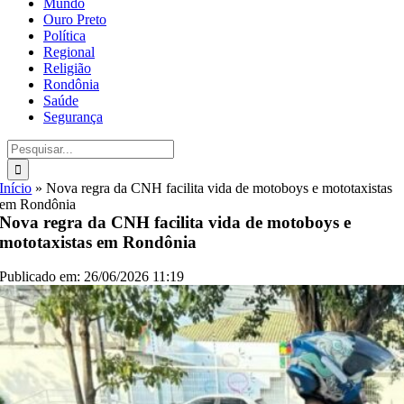
Mundo
Ouro Preto
Política
Regional
Religião
Rondônia
Saúde
Segurança
Buscar
resultados
para:
Início
»
Nova regra da CNH facilita vida de motoboys e mototaxistas
em Rondônia
Nova regra da CNH facilita vida de motoboys e
mototaxistas em Rondônia
Publicado em: 26/06/2026 11:19