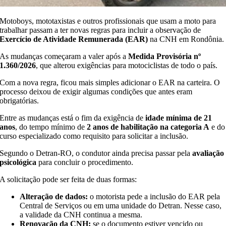
Motoboys, mototaxistas e outros profissionais que usam a moto para
trabalhar passam a ter novas regras para incluir a observação de
Exercício de Atividade Remunerada (EAR)
na CNH em Rondônia.
As mudanças começaram a valer após a
Medida Provisória nº
1.360/2026
, que alterou exigências para motociclistas de todo o país.
Com a nova regra, ficou mais simples adicionar o EAR na carteira. O
processo deixou de exigir algumas condições que antes eram
obrigatórias.
Entre as mudanças está o fim da exigência de
idade mínima de 21
anos
, do tempo mínimo de
2 anos de habilitação na categoria A
e do
curso especializado como requisito para solicitar a inclusão.
Segundo o Detran-RO, o condutor ainda precisa passar pela
avaliação
psicológica
para concluir o procedimento.
A solicitação pode ser feita de duas formas:
Alteração de dados:
o motorista pede a inclusão do EAR pela
Central de Serviços ou em uma unidade do Detran. Nesse caso,
a validade da CNH continua a mesma.
Renovação da CNH:
se o documento estiver vencido ou