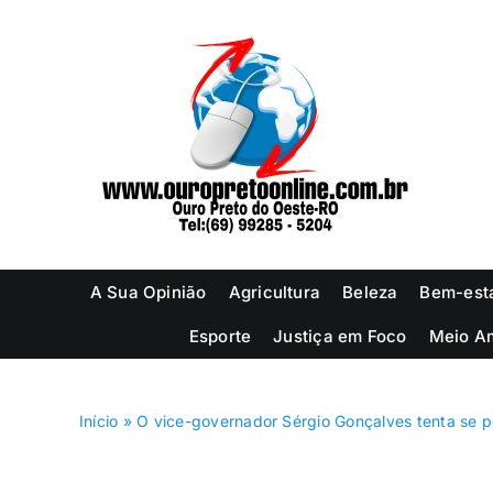
Ir
para
o
conteúdo
A Sua Opinião
Agricultura
Beleza
Bem-est
Esporte
Justiça em Foco
Meio A
Início
»
O vice-governador Sérgio Gonçalves tenta se p