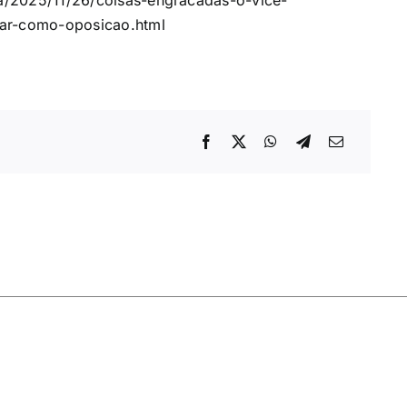
ica/2025/11/26/coisas-engracadas-o-vice-
nar-como-oposicao.html