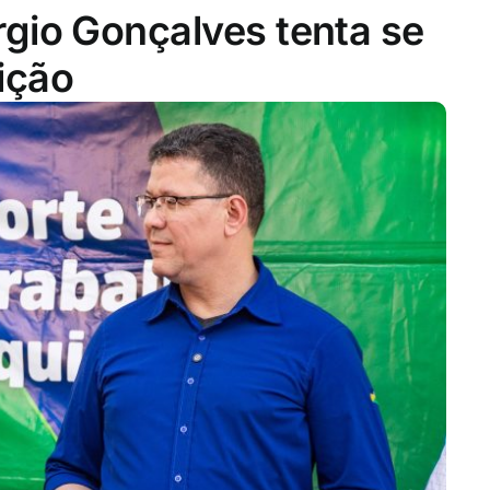
gio Gonçalves tenta se
ição