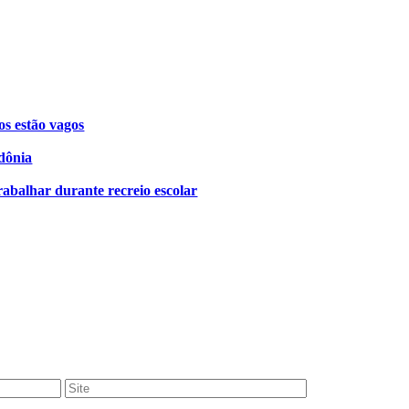
os estão vagos
dônia
rabalhar durante recreio escolar