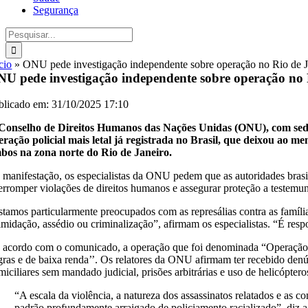
Segurança
Buscar
resultados
para:
cio
»
ONU pede investigação independente sobre operação no Rio de J
U pede investigação independente sobre operação no 
blicado em: 31/10/2025 17:10
Conselho de Direitos Humanos das Nações Unidas (ONU), com sede 
eração policial mais letal já registrada no Brasil, que deixou ao
bos na zona norte do Rio de Janeiro.
 manifestação, os especialistas da ONU pedem que as autoridades brasile
terromper violações de direitos humanos e assegurar proteção a testemun
stamos particularmente preocupados com as represálias contra as famíli
timidação, assédio ou criminalização”, afirmam os especialistas. “É resp
 acordo com o comunicado, a operação que foi denominada “Operação Co
gras e de baixa renda’’. Os relatores da ONU afirmam ter recebido den
iciliares sem mandado judicial, prisões arbitrárias e uso de helicóptero
“A escala da violência, a natureza dos assassinatos relatados e a
padrão profundamente arraigado de policiamento racializado”, diz a