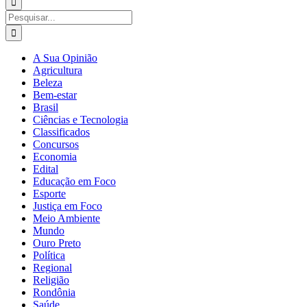
para:
Buscar
resultados
para:
A Sua Opinião
Agricultura
Beleza
Bem-estar
Brasil
Ciências e Tecnologia
Classificados
Concursos
Economia
Edital
Educação em Foco
Esporte
Justiça em Foco
Meio Ambiente
Mundo
Ouro Preto
Política
Regional
Religião
Rondônia
Saúde