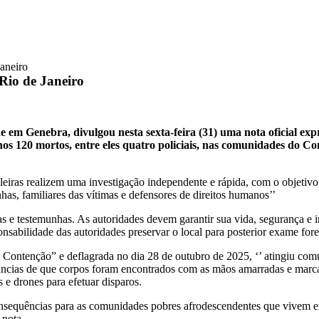
aneiro
Rio de Janeiro
em Genebra, divulgou nesta sexta-feira (31) uma nota oficial e
 menos 120 mortos, entre eles quatro policiais, nas comunidades d
iras realizem uma investigação independente e rápida, com o objetivo d
has, familiares das vítimas e defensores de direitos humanos’’
as e testemunhas. As autoridades devem garantir sua vida, segurança e i
onsabilidade das autoridades preservar o local para posterior exame for
ntenção” e deflagrada no dia 28 de outubro de 2025, ‘’ atingiu comu
úncias de que corpos foram encontrados com as mãos amarradas e marcas
s e drones para efetuar disparos.
s consequências para as comunidades pobres afrodescendentes que vivem
 nota.