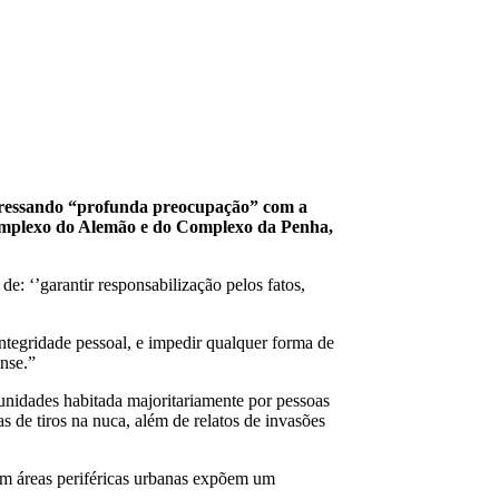
xpressando “profunda preocupação” com a
o Complexo do Alemão e do Complexo da Penha,
e: ‘’garantir responsabilização pelos fatos,
ntegridade pessoal, e impedir qualquer forma de
ense.”
nidades habitada majoritariamente por pessoas
 de tiros na nuca, além de relatos de invasões
 em áreas periféricas urbanas expõem um