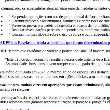
 comunicado, os especialistas elencam uma série de medidas urgentes qu
‘’Suspender operações com uso desproporcional da força, evitando
‘’Garantir proteção a testemunhas, familiares e defensores de direi
‘’Preservar provas e a cadeia de custódia em casos de homicídio;’
‘’Realizar investigações periciais independentes, conforme padrões
‘’Cumprir normas globais sobre o uso da força e punir adequadame
ADPF das Favelas: entenda as medidas que foram determinadas 
ONU lembra que episódios de violência policial no Brasil já haviam sid
“Este trágico acontecimento ressalta a necessidade urgente de o Bras
As autoridades brasileiras devem romper com o legado de impunidad
 relatório divulgado em 2024, o mesmo grupo de especialistas destacou 
is de seis mil pessoas morrem por ano em ações policiais, a maioria neg
ssas mortes, muitas vezes em operações que visam ‘criminosos’, sã
irmam os relatores.
 preocupações dos especialistas foram formalmente encaminhadas ao gove
idas adotadas para garantir responsabilização, reparação e justiça às ví