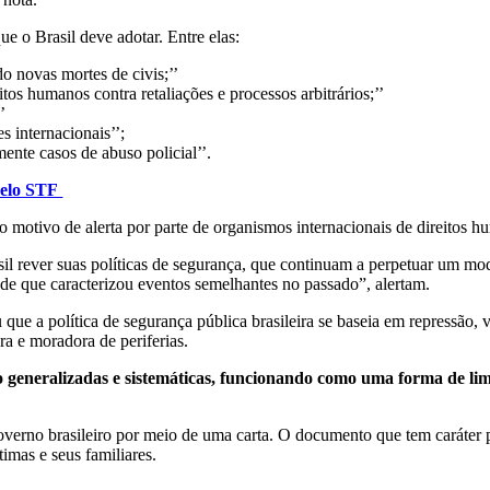
e o Brasil deve adotar. Entre elas:
 novas mortes de civis;’’
tos humanos contra retaliações e processos arbitrários;’’
’
 internacionais’’;
nte casos de abuso policial’’.
pelo STF
o motivo de alerta por parte de organismos internacionais de direitos h
il rever suas políticas de segurança, que continuam a perpetuar um model
e que caracterizou eventos semelhantes no passado”, alertam.
que a política de segurança pública brasileira se baseia em repressão,
ra e moradora de periferias.
o generalizadas e sistemáticas, funcionando como uma forma de li
rno brasileiro por meio de uma carta. O documento que tem caráter púb
timas e seus familiares.