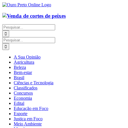
Ir
para
o
conteúdo
Buscar
resultados
para:
Buscar
resultados
para:
A Sua Opinião
Agricultura
Beleza
Bem-estar
Brasil
Ciências e Tecnologia
Classificados
Concursos
Economia
Edital
Educação em Foco
Esporte
Justiça em Foco
Meio Ambiente