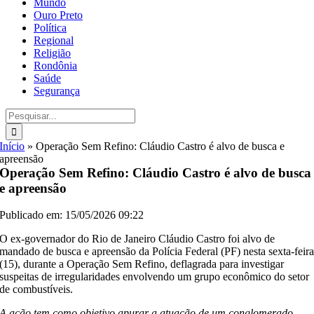
Mundo
Ouro Preto
Política
Regional
Religião
Rondônia
Saúde
Segurança
Buscar
resultados
para:
Início
»
Operação Sem Refino: Cláudio Castro é alvo de busca e
apreensão
Operação Sem Refino: Cláudio Castro é alvo de busca
e apreensão
Publicado em: 15/05/2026 09:22
O ex-governador do Rio de Janeiro Cláudio Castro foi alvo de
mandado de busca e apreensão da Polícia Federal (PF) nesta sexta-feir
(15), durante a Operação Sem Refino, deflagrada para investigar
suspeitas de irregularidades envolvendo um grupo econômico do setor
de combustíveis.
A ação tem como objetivo apurar a atuação de um conglomerado