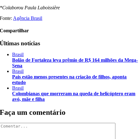
*Colaborou Paula Laboissière
Fonte:
Agência Brasil
Compartilhar
Últimas notícias
Brasil
Bolão de Fortaleza leva prêmio de R$ 164 milhões da Mega-
Sena
Brasil
Pais estão menos presentes na criação de filhos, aponta
estudo
Brasil
Colombianas que morreram na queda de helicóptero eram
avó, mãe e filha
Faça um comentário
Comentar