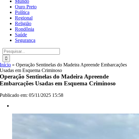
Mundo
Ouro Preto
Política
Regional
Religião
Rondônia
Saúde
Segurança
Buscar
resultados
para:
Início
»
Operação Sentinelas do Madeira Apreende Embarcações
Usadas em Esquema Criminoso
Operação Sentinelas do Madeira Apreende
Embarcações Usadas em Esquema Criminoso
Publicado em: 05/11/2025 15:58