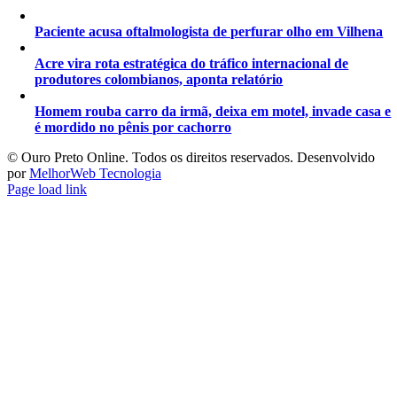
Paciente acusa oftalmologista de perfurar olho em Vilhena
Acre vira rota estratégica do tráfico internacional de
produtores colombianos, aponta relatório
Homem rouba carro da irmã, deixa em motel, invade casa e
é mordido no pênis por cachorro
©️ Ouro Preto Online. Todos os direitos reservados. Desenvolvido
por
MelhorWeb Tecnologia
Page load link
Ir
ao
Topo