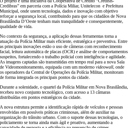
O projeto é uma iniciativa da Cooperativa de Crédito “Credisis-
Credibras” em parceria com a Polícia Miliar, Unitelecon e Prefeitura
Municipal, onde unem tecnologia, dados e inovação com objetivo
reforçar a segurança local, contribuindo para que os cidadãos de Nova
Brasilândia D’Oeste tenham mais tranquilidade e consequentemente,
qualidade de vida.
No contexto da segurança, a aplicação dessas ferramentas torna a
atuação da Polícia Militar mais eficiente, estratégica e preventiva. Entre
as principais inovações estão o uso de câmeras com reconhecimento
facial, leitura automática de placas (OCR) e análise de comportamentos
suspeitos, fortalecendo o trabalho policial com inteligência e agilidade.
As imagens captadas são transmitidas em tempo real para a nova Sala
de Videomonitoramento, equipada com um moderno
videowall
, onde
os operadores da Central de Operações da Polícia Militar, monitoram
de forma integrada os principais pontos da cidade.
Durante a solenidade, o quartel da Polícia Militar em Nova Brasilândia
recebeu novo conjunto tecnológico, com acesso a 13 câmaras
distribuídas em pontos estratégicos da cidade.
A nova estrutura permite a identificação rápida de veículos e pessoas
envolvidas em possíveis práticas criminosas, além de auxiliar na
organização do trânsito urbano. Com o suporte dessas tecnologias, o
policiamento se torna ainda mais ágil e proativo, aumentando a
capacidade de resposta e a eficiência na prevenção de crimes.