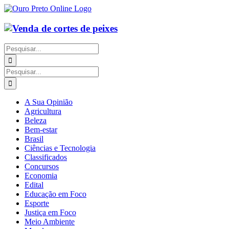
Ir
para
o
conteúdo
Buscar
resultados
para:
Buscar
resultados
para:
A Sua Opinião
Agricultura
Beleza
Bem-estar
Brasil
Ciências e Tecnologia
Classificados
Concursos
Economia
Edital
Educação em Foco
Esporte
Justiça em Foco
Meio Ambiente