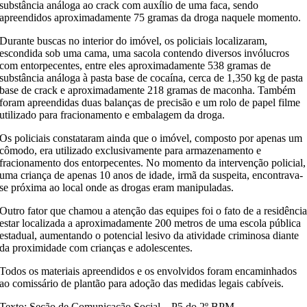
substância análoga ao crack com auxílio de uma faca, sendo
apreendidos aproximadamente 75 gramas da droga naquele momento.
Durante buscas no interior do imóvel, os policiais localizaram,
escondida sob uma cama, uma sacola contendo diversos invólucros
com entorpecentes, entre eles aproximadamente 538 gramas de
substância análoga à pasta base de cocaína, cerca de 1,350 kg de pasta
base de crack e aproximadamente 218 gramas de maconha. Também
foram apreendidas duas balanças de precisão e um rolo de papel filme
utilizado para fracionamento e embalagem da droga.
Os policiais constataram ainda que o imóvel, composto por apenas um
cômodo, era utilizado exclusivamente para armazenamento e
fracionamento dos entorpecentes. No momento da intervenção policial,
uma criança de apenas 10 anos de idade, irmã da suspeita, encontrava-
se próxima ao local onde as drogas eram manipuladas.
Outro fator que chamou a atenção das equipes foi o fato de a residênci
estar localizada a aproximadamente 200 metros de uma escola pública
estadual, aumentando o potencial lesivo da atividade criminosa diante
da proximidade com crianças e adolescentes.
Todos os materiais apreendidos e os envolvidos foram encaminhados
ao comissário de plantão para adoção das medidas legais cabíveis.
Texto: Seção de Comunicação Social – P5 do 2º BPM