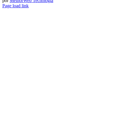
por
MelhorWeb Tecnologia
Page load link
Ir
ao
Topo