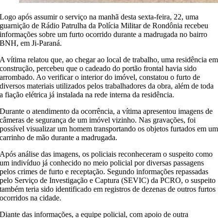
Logo após assumir o serviço na manhã desta sexta-feira, 22, uma
guarnição de Rádio Patrulha da Polícia Militar de Rondônia recebeu
informações sobre um furto ocorrido durante a madrugada no bairro
BNH, em Ji-Paraná.
A vítima relatou que, ao chegar ao local de trabalho, uma residência e
construção, percebeu que o cadeado do portão frontal havia sido
arrombado. Ao verificar o interior do imóvel, constatou o furto de
diversos materiais utilizados pelos trabalhadores da obra, além de toda
a fiação elétrica já instalada na rede interna da residência.
Durante o atendimento da ocorrência, a vítima apresentou imagens de
câmeras de segurança de um imóvel vizinho. Nas gravações, foi
possível visualizar um homem transportando os objetos furtados em u
carrinho de mão durante a madrugada.
Após análise das imagens, os policiais reconheceram o suspeito como
um indivíduo já conhecido no meio policial por diversas passagens
pelos crimes de furto e receptação. Segundo informações repassadas
pelo Serviço de Investigação e Captura (SEVIC) da PCRO, o suspeito
também teria sido identificado em registros de dezenas de outros furtos
ocorridos na cidade.
Diante das informações, a equipe policial, com apoio de outra