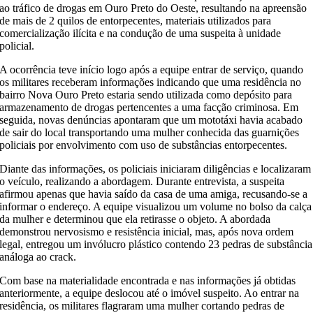
ao tráfico de drogas em Ouro Preto do Oeste, resultando na apreensão
de mais de 2 quilos de entorpecentes, materiais utilizados para
comercialização ilícita e na condução de uma suspeita à unidade
policial.
A ocorrência teve início logo após a equipe entrar de serviço, quando
os militares receberam informações indicando que uma residência no
bairro Nova Ouro Preto estaria sendo utilizada como depósito para
armazenamento de drogas pertencentes a uma facção criminosa. Em
seguida, novas denúncias apontaram que um mototáxi havia acabado
de sair do local transportando uma mulher conhecida das guarnições
policiais por envolvimento com uso de substâncias entorpecentes.
Diante das informações, os policiais iniciaram diligências e localizaram
o veículo, realizando a abordagem. Durante entrevista, a suspeita
afirmou apenas que havia saído da casa de uma amiga, recusando-se a
informar o endereço. A equipe visualizou um volume no bolso da calça
da mulher e determinou que ela retirasse o objeto. A abordada
demonstrou nervosismo e resistência inicial, mas, após nova ordem
legal, entregou um invólucro plástico contendo 23 pedras de substância
análoga ao crack.
Com base na materialidade encontrada e nas informações já obtidas
anteriormente, a equipe deslocou até o imóvel suspeito. Ao entrar na
residência, os militares flagraram uma mulher cortando pedras de