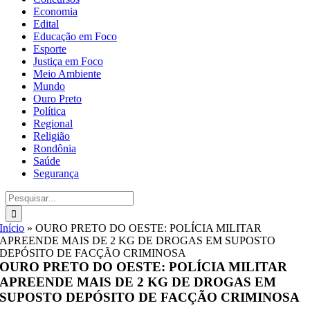
Economia
Edital
Educação em Foco
Esporte
Justiça em Foco
Meio Ambiente
Mundo
Ouro Preto
Política
Regional
Religião
Rondônia
Saúde
Segurança
Buscar
resultados
para:
Início
»
OURO PRETO DO OESTE: POLÍCIA MILITAR
APREENDE MAIS DE 2 KG DE DROGAS EM SUPOSTO
DEPÓSITO DE FACÇÃO CRIMINOSA
OURO PRETO DO OESTE: POLÍCIA MILITAR
APREENDE MAIS DE 2 KG DE DROGAS EM
SUPOSTO DEPÓSITO DE FACÇÃO CRIMINOSA