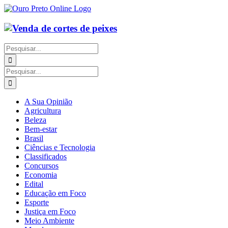
Ir
para
o
conteúdo
Buscar
resultados
para:
Buscar
resultados
para:
A Sua Opinião
Agricultura
Beleza
Bem-estar
Brasil
Ciências e Tecnologia
Classificados
Concursos
Economia
Edital
Educação em Foco
Esporte
Justiça em Foco
Meio Ambiente