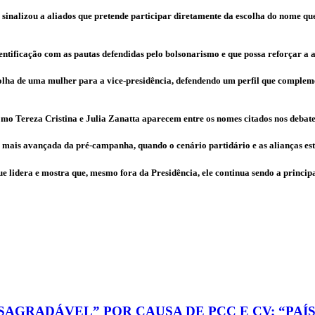
 sinalizou a aliados que pretende participar diretamente da escolha do nome q
dentificação com as pautas defendidas pelo bolsonarismo e que possa reforçar 
olha de uma mulher para a vice-presidência, defendendo um perfil que compleme
o Tereza Cristina e Julia Zanatta aparecem entre os nomes citados nos debate
 mais avançada da pré-campanha, quando o cenário partidário e as alianças es
e lidera e mostra que, mesmo fora da Presidência, ele continua sendo a principa
ESAGRADÁVEL” POR CAUSA DE PCC E CV; “PA