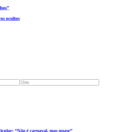
nhos”
os ocultos
cular: “Não é carnaval, mas quase”