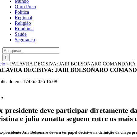
Mundo
Ouro Preto
Política
Regional
Religião
Rondônia
Saúde
Segurança
Buscar
resultados
para:
cio
»
PALAVRA DECISIVA: JAIR BOLSONARO COMANDARÁ
ALAVRA DECISIVA: JAIR BOLSONARO COMAN
blicado em: 17/06/2026 16:08
x-presidente deve participar diretamente d
ristina e julia zanatta seguem entre os mais 
x-presidente Jair Bolsonaro deverá ter papel decisivo na definição da chapa pres