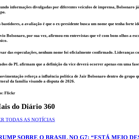
undo informações divulgadas por diferentes veículos de imprensa, Bolsonaro já
pa.
 bastidores, a avaliação é que o ex-presidente busca um nome que tenha forte i
vio Bolsonaro, por sua vez, afirmou em entrevistas que vê com bons olhos a esc
nico.
sar das especulações, nenhum nome foi oficialmente confirmado. Lideranças com
ados do PL afirmam que a definição da vice deverá ocorrer apenas em uma fase
ovimentação reforça a influência política de Jair Bolsonaro dentro do grupo qu
itoral da família visando a disputa de 2026.
o: Flickr
ais do Diário 360
ER TODAS AS NOTÍCIAS
RUMP SOBRE O BRASIL NO G7: “ESTÁ MEIO D