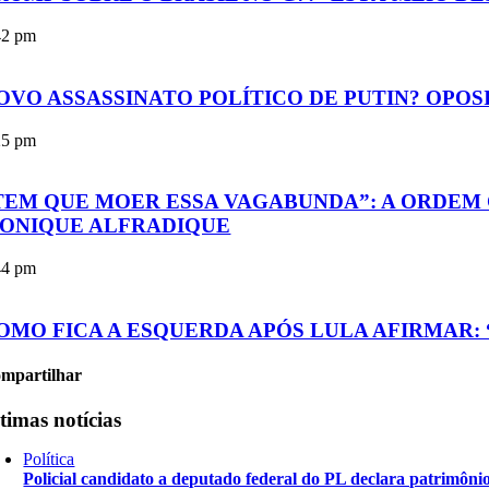
42 pm
OVO ASSASSINATO POLÍTICO DE PUTIN? OPOS
25 pm
TEM QUE MOER ESSA VAGABUNDA”: A ORDEM
ONIQUE ALFRADIQUE
44 pm
OMO FICA A ESQUERDA APÓS LULA AFIRMAR: 
mpartilhar
timas notícias
Política
Policial candidato a deputado federal do PL declara patrimôni