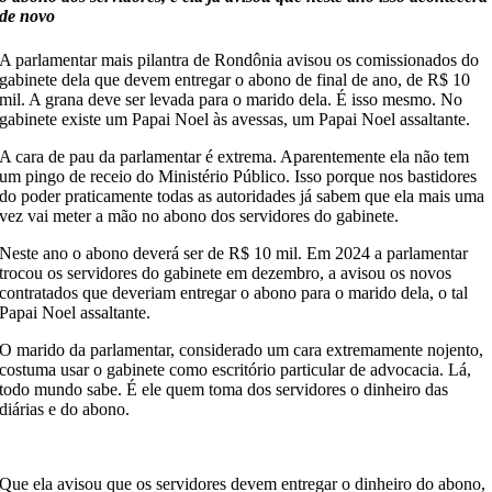
de novo
A parlamentar mais pilantra de Rondônia avisou os comissionados do
gabinete dela que devem entregar o abono de final de ano, de R$ 10
mil. A grana deve ser levada para o marido dela. É isso mesmo. No
gabinete existe um Papai Noel às avessas, um Papai Noel assaltante.
A cara de pau da parlamentar é extrema. Aparentemente ela não tem
um pingo de receio do Ministério Público. Isso porque nos bastidores
do poder praticamente todas as autoridades já sabem que ela mais uma
vez vai meter a mão no abono dos servidores do gabinete.
Neste ano o abono deverá ser de R$ 10 mil. Em 2024 a parlamentar
trocou os servidores do gabinete em dezembro, a avisou os novos
contratados que deveriam entregar o abono para o marido dela, o tal
Papai Noel assaltante.
O marido da parlamentar, considerado um cara extremamente nojento,
costuma usar o gabinete como escritório particular de advocacia. Lá,
todo mundo sabe. É ele quem toma dos servidores o dinheiro das
diárias e do abono.
Que ela avisou que os servidores devem entregar o dinheiro do abono,