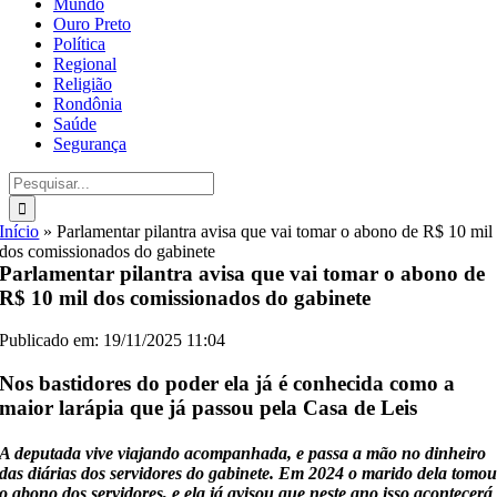
Mundo
Ouro Preto
Política
Regional
Religião
Rondônia
Saúde
Segurança
Buscar
resultados
para:
Início
»
Parlamentar pilantra avisa que vai tomar o abono de R$ 10 mil
dos comissionados do gabinete
Parlamentar pilantra avisa que vai tomar o abono de
R$ 10 mil dos comissionados do gabinete
Publicado em: 19/11/2025 11:04
Nos bastidores do poder ela já é conhecida como a
maior larápia que já passou pela Casa de Leis
A deputada vive viajando acompanhada, e passa a mão no dinheiro
das diárias dos servidores do gabinete. Em 2024 o marido dela tomo
o abono dos servidores, e ela já avisou que neste ano isso acontecerá