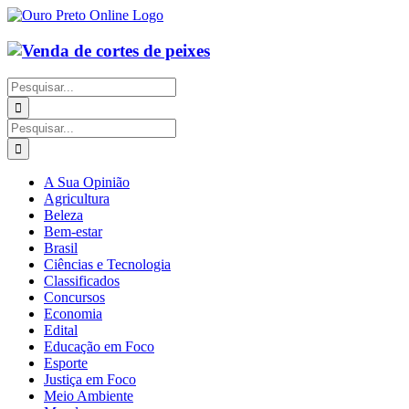
Ir
para
o
conteúdo
Buscar
resultados
para:
Buscar
resultados
para:
A Sua Opinião
Agricultura
Beleza
Bem-estar
Brasil
Ciências e Tecnologia
Classificados
Concursos
Economia
Edital
Educação em Foco
Esporte
Justiça em Foco
Meio Ambiente