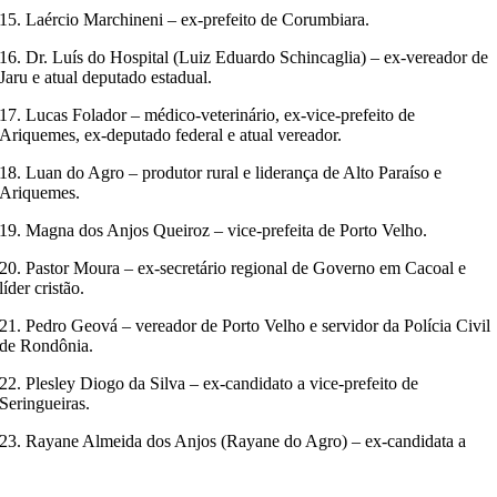
15. Laércio Marchineni – ex-prefeito de Corumbiara.
16. Dr. Luís do Hospital (Luiz Eduardo Schincaglia) – ex-vereador de
Jaru e atual deputado estadual.
17. Lucas Folador – médico-veterinário, ex-vice-prefeito de
Ariquemes, ex-deputado federal e atual vereador.
18. Luan do Agro – produtor rural e liderança de Alto Paraíso e
Ariquemes.
19. Magna dos Anjos Queiroz – vice-prefeita de Porto Velho.
20. Pastor Moura – ex-secretário regional de Governo em Cacoal e
líder cristão.
21. Pedro Geová – vereador de Porto Velho e servidor da Polícia Civil
de Rondônia.
22. Plesley Diogo da Silva – ex-candidato a vice-prefeito de
Seringueiras.
23. Rayane Almeida dos Anjos (Rayane do Agro) – ex-candidata a
vereadora de Porto Velho, liderança do agro e da região da Grande
Porto Velho.