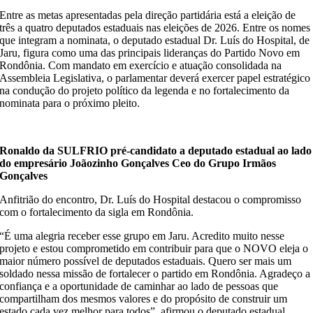
Entre as metas apresentadas pela direção partidária está a eleição de
três a quatro deputados estaduais nas eleições de 2026. Entre os nomes
que integram a nominata, o deputado estadual Dr. Luís do Hospital, de
Jaru, figura como uma das principais lideranças do Partido Novo em
Rondônia. Com mandato em exercício e atuação consolidada na
Assembleia Legislativa, o parlamentar deverá exercer papel estratégico
na condução do projeto político da legenda e no fortalecimento da
nominata para o próximo pleito.
Ronaldo da SULFRIO pré-candidato a deputado estadual ao lado
do empresário Joãozinho Gonçalves Ceo do Grupo Irmãos
Gonçalves
Anfitrião do encontro, Dr. Luís do Hospital destacou o compromisso
com o fortalecimento da sigla em Rondônia.
“É uma alegria receber esse grupo em Jaru. Acredito muito nesse
projeto e estou comprometido em contribuir para que o NOVO eleja o
maior número possível de deputados estaduais. Quero ser mais um
soldado nessa missão de fortalecer o partido em Rondônia. Agradeço a
confiança e a oportunidade de caminhar ao lado de pessoas que
compartilham dos mesmos valores e do propósito de construir um
estado cada vez melhor para todos”, afirmou o deputado estadual.