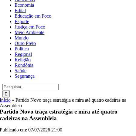
Economia
Edital
Educação em Foco
Esporte
Justiça em Foco
Meio Ambiente
Mundo
Ouro Preto
Política
Regional
Religião
Rondônia
Saúde
Segurança
Buscar
resultados
para:
Início
»
Partido Novo traça estratégia e mira até quatro cadeiras na
Assembleia
Partido Novo traça estratégia e mira até quatro
cadeiras na Assembleia
Publicado em: 07/07/2026 21:00