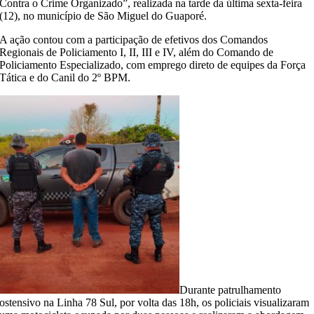
Contra o Crime Organizado”, realizada na tarde da última sexta-feira
(12), no município de São Miguel do Guaporé.
A ação contou com a participação de efetivos dos Comandos
Regionais de Policiamento I, II, III e IV, além do Comando de
Policiamento Especializado, com emprego direto de equipes da Força
Tática e do Canil do 2º BPM.
Durante patrulhamento
ostensivo na Linha 78 Sul, por volta das 18h, os policiais visualizaram