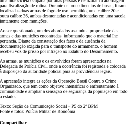
uma motocicleta ocupada por duas pessoas e realizaram a abordagem
para fiscalização de rotina. Durante os procedimentos de busca, foram
localizadas duas armas de fogo de uso permitido, uma calibre 20 e
outra calibre 36, ambas desmontadas e acondicionadas em uma sacola
juntamente com munições.
Ao ser questionado, um dos abordados assumiu a propriedade das
armas e das munições encontradas, informando que o material lhe
pertencia. Diante da constatação dos fatos e da ausência da
documentação exigida para o transporte do armamento, o homem
recebeu voz de prisão por infração ao Estatuto do Desarmamento.
As armas, as munições e os envolvidos foram apresentados na
Delegacia de Polícia Civil, onde a ocorrência foi registrada e colocada
à disposição da autoridade policial para as providências legais.
A apreensão integra as ações da Operação Brasil Contra o Crime
Organizado, que tem como objetivo intensificar o enfrentamento à
criminalidade e ampliar a sensação de segurança da população em todo
o estado.
Texto: Seção de Comunicação Social – P5 do 2º BPM
Fonte e fotos: Polícia Militar de Rondônia
Compartilhar