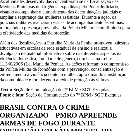
As atividades desenvolvidas concentraram-se na fiscalização das
Medidas Protetivas de Urgência expedidas pelo Poder Judiciário,
visando acompanhar o cumprimento das determinações judiciais e
ampliar a segurança das mulheres assistidas. Durante a ação, os
policiais militares realizaram visitas de acompanhamento às vítimas,
reforçando a presença preventiva da Polícia Militar e contribuindo para
a efetividade das medidas de proteção.
Além das fiscalizações, a Patrulha Maria da Penha promoveu palestras
educativas em escolas da rede estadual de ensino e realizou a
divulgação de material informativo sobre os diferentes aspectos da
violência doméstica, familiar e de gênero, com base na Lei nº
11.340/2006 (Lei Maria da Penha). As ações reforçam o compromisso
da Polícia Militar de Rondônia com a prevenção, conscientização e
enfrentamento à violência contra a mulher, aproximando a instituição
da comunidade e fortalecendo a rede de proteção às vítimas.
Texto:
Seção de Comunicação do 7º BPM / SGT Ezequias.
Fonte e foto:
Seção de Comunicação do 7º BPM / SGT Ezequias
BRASIL CONTRA O CRIME
ORGANIZADO – PMRO APREENDE
ARMAS DE FOGO DURANTE