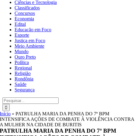
Ciências e Tecnologia
Classificados
Concursos
Economia
Edital
Educação em Foco
Esporte
Justiça em Foco
Meio Ambiente
Mundo
Ouro Preto
Política
Regional
Religião
Rondônia
Saúde
Segurança
Buscar
resultados
para:
Início
»
PATRULHA MARIA DA PENHA DO 7º BPM
INTENSIFICA AÇÕES DE COMBATE À VIOLÊNCIA CONTRA
A MULHER NA CIDADE DE BURITIS
PATRULHA MARIA DA PENHA DO 7º BPM