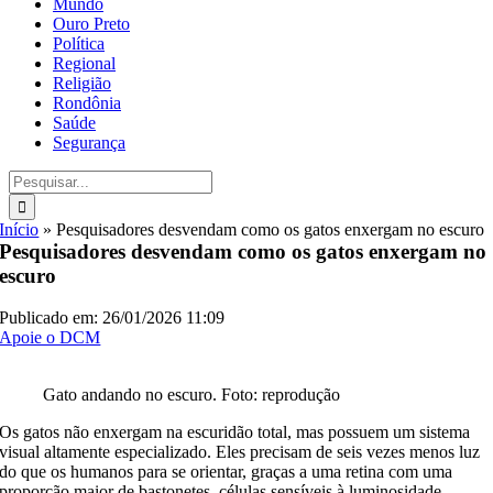
Mundo
Ouro Preto
Política
Regional
Religião
Rondônia
Saúde
Segurança
Buscar
resultados
para:
Início
»
Pesquisadores desvendam como os gatos enxergam no escuro
Pesquisadores desvendam como os gatos enxergam no
escuro
Publicado em: 26/01/2026 11:09
Apoie o DCM
Gato andando no escuro. Foto: reprodução
Os gatos não enxergam na escuridão total, mas possuem um sistema
visual altamente especializado. Eles precisam de seis vezes menos luz
do que os humanos para se orientar, graças a uma retina com uma
proporção maior de bastonetes, células sensíveis à luminosidade