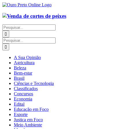
Ir
para
o
conteúdo
Buscar
resultados
para:
Buscar
resultados
para:
A Sua Opinião
Agricultura
Beleza
Bem-estar
Brasil
Ciências e Tecnologia
Classificados
Concursos
Economia
Edital
Educação em Foco
Esporte
Justiça em Foco
Meio Ambiente