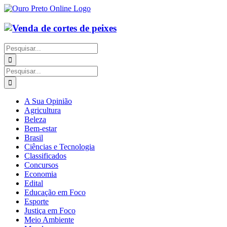
Ir
para
o
conteúdo
Buscar
resultados
para:
Buscar
resultados
para:
A Sua Opinião
Agricultura
Beleza
Bem-estar
Brasil
Ciências e Tecnologia
Classificados
Concursos
Economia
Edital
Educação em Foco
Esporte
Justiça em Foco
Meio Ambiente