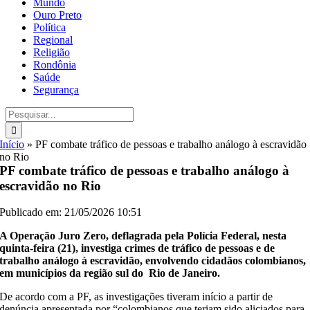
Mundo
Ouro Preto
Política
Regional
Religião
Rondônia
Saúde
Segurança
Buscar
resultados
para:
Início
»
PF combate tráfico de pessoas e trabalho análogo à escravidão
no Rio
PF combate tráfico de pessoas e trabalho análogo à
escravidão no Rio
Publicado em: 21/05/2026 10:51
A Operação Juro Zero, deflagrada pela Polícia Federal, nesta
quinta-feira (21), investiga crimes de tráfico de pessoas e de
trabalho análogo à escravidão, envolvendo cidadãos colombianos,
em municípios da região sul do Rio de Janeiro.
De acordo com a PF, as investigações tiveram início a partir de
denúncia apresentada por “colombianos que teriam sido aliciados para