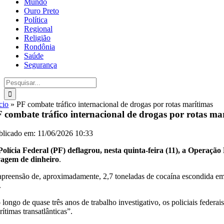
Mundo
Ouro Preto
Política
Regional
Religião
Rondônia
Saúde
Segurança
Buscar
resultados
para:
cio
»
PF combate tráfico internacional de drogas por rotas marítimas
 combate tráfico internacional de drogas por rotas ma
blicado em: 11/06/2026 10:33
Polícia Federal (PF) deflagrou, nesta quinta-feira (11), a Operaçã
vagem de dinheiro
.
apreensão de, aproximadamente, 2,7 toneladas de cocaína escondida em v
.
 longo de quase três anos de trabalho investigativo, os policiais feder
ítimas transatlânticas”.