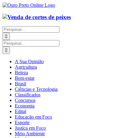
Ir
para
o
conteúdo
Buscar
resultados
para:
Buscar
resultados
para:
A Sua Opinião
Agricultura
Beleza
Bem-estar
Brasil
Ciências e Tecnologia
Classificados
Concursos
Economia
Edital
Educação em Foco
Esporte
Justiça em Foco
Meio Ambiente