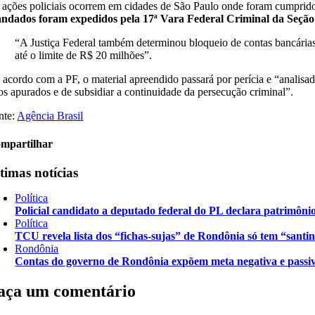
 ações policiais ocorrem em cidades de São Paulo onde foram cumpridos
ndados foram expedidos pela 17ª Vara Federal Criminal da Seção 
“A Justiça Federal também determinou bloqueio de contas bancárias,
até o limite de R$ 20 milhões”.
 acordo com a PF, o material apreendido passará por perícia e “analisad
tos apurados e de subsidiar a continuidade da persecução criminal”.
nte:
Agência Brasil
mpartilhar
timas notícias
Política
Policial candidato a deputado federal do PL declara patrimôni
Política
TCU revela lista dos “fichas-sujas” de Rondônia só tem “santi
Rondônia
Contas do governo de Rondônia expõem meta negativa e passiv
aça um comentário