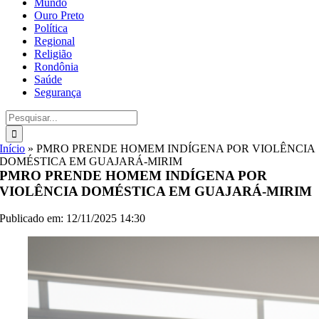
Mundo
Ouro Preto
Política
Regional
Religião
Rondônia
Saúde
Segurança
Buscar
resultados
para:
Início
»
PMRO PRENDE HOMEM INDÍGENA POR VIOLÊNCIA
DOMÉSTICA EM GUAJARÁ-MIRIM
PMRO PRENDE HOMEM INDÍGENA POR
VIOLÊNCIA DOMÉSTICA EM GUAJARÁ-MIRIM
Publicado em: 12/11/2025 14:30