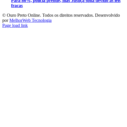
Para 86%, polícia prende, mas Justiça solta devido às leis
fracas
©️ Ouro Preto Online. Todos os direitos reservados. Desenvolvido
por
MelhorWeb Tecnologia
Page load link
Ir
ao
Topo