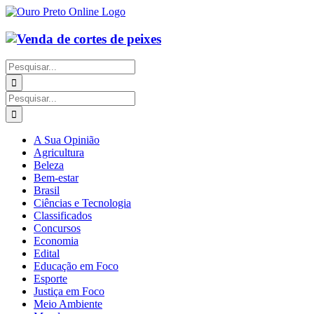
Ir
para
o
conteúdo
Buscar
resultados
para:
Buscar
resultados
para:
A Sua Opinião
Agricultura
Beleza
Bem-estar
Brasil
Ciências e Tecnologia
Classificados
Concursos
Economia
Edital
Educação em Foco
Esporte
Justiça em Foco
Meio Ambiente