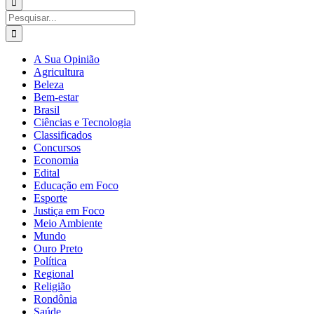
para:
Buscar
resultados
para:
A Sua Opinião
Agricultura
Beleza
Bem-estar
Brasil
Ciências e Tecnologia
Classificados
Concursos
Economia
Edital
Educação em Foco
Esporte
Justiça em Foco
Meio Ambiente
Mundo
Ouro Preto
Política
Regional
Religião
Rondônia
Saúde