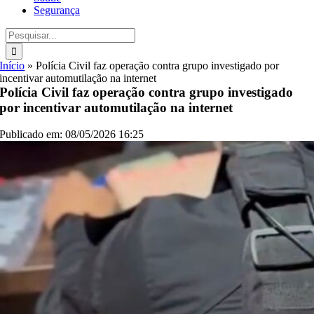
Segurança
Buscar
resultados
para:
Início
»
Polícia Civil faz operação contra grupo investigado por
incentivar automutilação na internet
Polícia Civil faz operação contra grupo investigado
por incentivar automutilação na internet
Publicado em: 08/05/2026 16:25