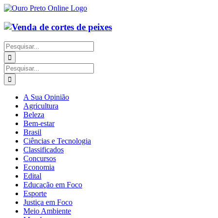
Ir
para
o
conteúdo
Buscar
resultados
para:
Buscar
resultados
para:
A Sua Opinião
Agricultura
Beleza
Bem-estar
Brasil
Ciências e Tecnologia
Classificados
Concursos
Economia
Edital
Educação em Foco
Esporte
Justiça em Foco
Meio Ambiente