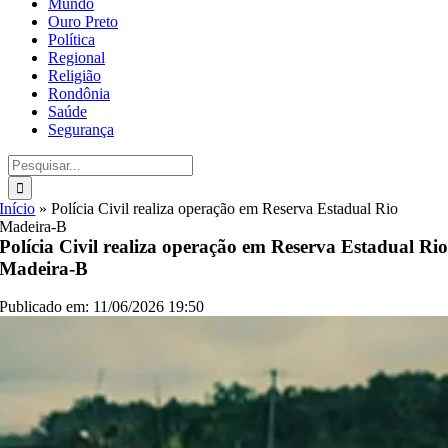
Mundo
Ouro Preto
Política
Regional
Religião
Rondônia
Saúde
Segurança
Buscar
resultados
para:
Início
»
Polícia Civil realiza operação em Reserva Estadual Rio
Madeira-B
Polícia Civil realiza operação em Reserva Estadual Ri
Madeira-B
Publicado em: 11/06/2026 19:50