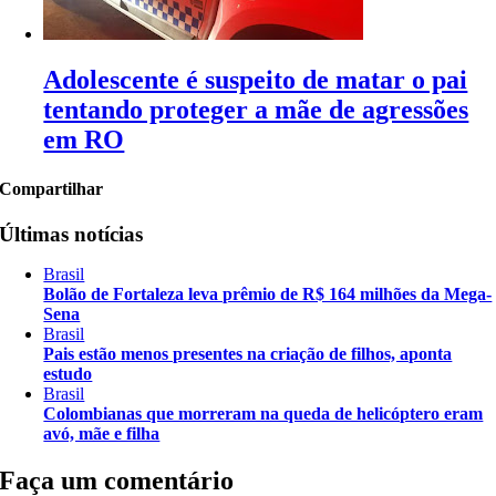
Adolescente é suspeito de matar o pai
tentando proteger a mãe de agressões
em RO
Compartilhar
Últimas notícias
Brasil
Bolão de Fortaleza leva prêmio de R$ 164 milhões da Mega-
Sena
Brasil
Pais estão menos presentes na criação de filhos, aponta
estudo
Brasil
Colombianas que morreram na queda de helicóptero eram
avó, mãe e filha
Faça um comentário