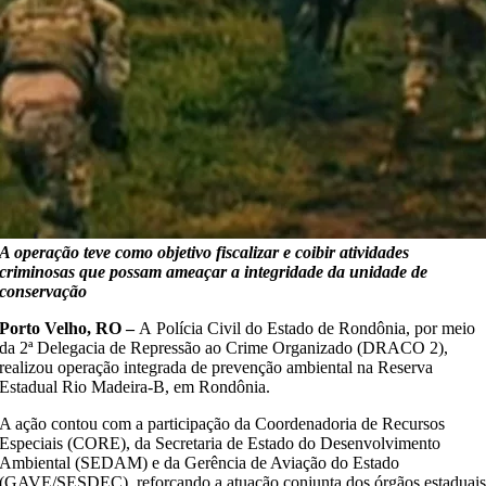
A operação teve como objetivo fiscalizar e coibir atividades
criminosas que possam ameaçar a integridade da unidade de
conservação
Porto Velho, RO –
A
Polícia Civil do Estado de Rondônia, por meio
da 2ª Delegacia de Repressão ao Crime Organizado (DRACO 2),
realizou operação integrada de prevenção ambiental na Reserva
Estadual Rio Madeira-B, em Rondônia.
A ação contou com a participação da Coordenadoria de Recursos
Especiais (CORE), da Secretaria de Estado do Desenvolvimento
Ambiental (SEDAM) e da Gerência de Aviação do Estado
(GAVE/SESDEC), reforçando a atuação conjunta dos órgãos estaduai