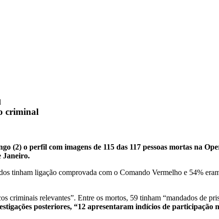
l
o criminal
ingo (2) o perfil com imagens de 115 das 117 pessoas mortas na Ope
 Janeiro.
icados tinham ligação comprovada com o Comando Vermelho e 54% eram 
cos criminais relevantes”. Entre os mortos, 59 tinham “mandados de pri
tigações posteriores, “12 apresentaram indícios de participação no