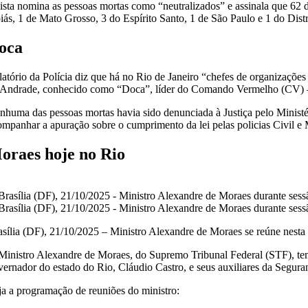
lista nomina as pessoas mortas como “neutralizados” e assinala que 62 
iás, 1 de Mato Grosso, 3 do Espírito Santo, 1 de São Paulo e 1 do Distr
oca
latório da Polícia diz que há no Rio de Janeiro “chefes de organizações
 Andrade, conhecido como “Doca”, líder do Comando Vermelho (CV) – s
nhuma das pessoas mortas havia sido denunciada à Justiça pelo Ministé
ompanhar a apuração sobre o cumprimento da lei pelas policias Civil e
oraes hoje no Rio
asília (DF), 21/10/2025 – Ministro Alexandre de Moraes se reúne nesta
Ministro Alexandre de Moraes, do Supremo Tribunal Federal (STF), tem 
vernador do estado do Rio, Cláudio Castro, e seus auxiliares da Segura
ja a programação de reuniões do ministro: