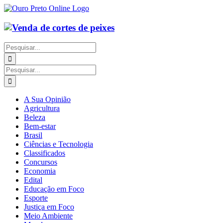
Ir
para
o
conteúdo
Buscar
resultados
para:
Buscar
resultados
para:
A Sua Opinião
Agricultura
Beleza
Bem-estar
Brasil
Ciências e Tecnologia
Classificados
Concursos
Economia
Edital
Educação em Foco
Esporte
Justiça em Foco
Meio Ambiente