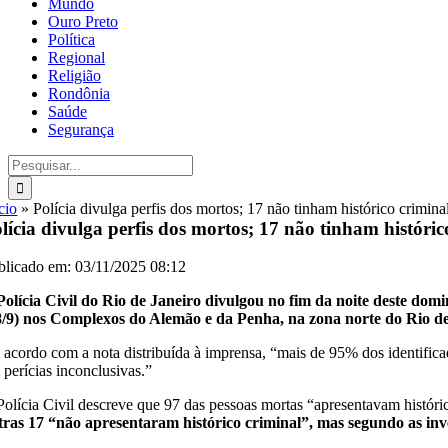
Mundo
Ouro Preto
Política
Regional
Religião
Rondônia
Saúde
Segurança
Buscar
resultados
para:
cio
»
Polícia divulga perfis dos mortos; 17 não tinham histórico crimina
lícia divulga perfis dos mortos; 17 não tinham históric
blicado em: 03/11/2025 08:12
Polícia Civil do Rio de Janeiro divulgou no fim da noite deste dom
8/9) nos Complexos do Alemão e da Penha, na zona norte do Rio de
 acordo com a nota distribuída à imprensa, “mais de 95% dos identif
 perícias inconclusivas.”
Polícia Civil descreve que 97 das pessoas mortas “apresentavam históri
tras 17 “não apresentaram histórico criminal”, mas segundo as inves