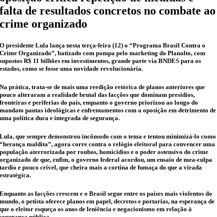
falta de resultados concretos no combate ao
crime organizado
O presidente Lula lança nesta terça-feira (12) o “Programa Brasil Contra o
Crime Organizado”, batizado com pompa pelo marketing do Planalto, com
supostos R$ 11 bilhões em investimentos, grande parte via BNDES para os
estados, como se fosse uma novidade revolucionária.
Na prática, trata-se de mais uma reedição retórica de planos anteriores que
pouco alteraram a realidade brutal das facções que dominam presídios,
fronteiras e periferias do país, enquanto o governo priorizou ao longo do
mandato pautas ideológicas e enfrentamentos com a oposição em detrimento de
uma política dura e integrada de segurança.
Lula, que sempre demonstrou incômodo com o tema e tentou minimizá-lo como
“herança maldita”, agora corre contra o relógio eleitoral para convencer uma
população aterrorizada por roubos, homicídios e o poder ostensivo do crime
organizado de que, enfim, o governo federal acordou, um ensaio de mea-culpa
tardio e pouco crível, que cheira mais a cortina de fumaça do que a virada
estratégica.
Enquanto as facções crescem e o Brasil segue entre os países mais violentos do
mundo, o petista oferece planos em papel, decretos e portarias, na esperança de
que o eleitor esqueça os anos de leniência e negacionismo em relação à
segurança pública.