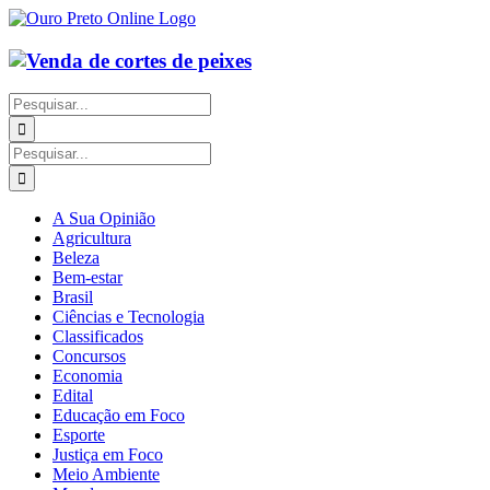
Ir
para
o
conteúdo
Buscar
resultados
para:
Buscar
resultados
para:
A Sua Opinião
Agricultura
Beleza
Bem-estar
Brasil
Ciências e Tecnologia
Classificados
Concursos
Economia
Edital
Educação em Foco
Esporte
Justiça em Foco
Meio Ambiente