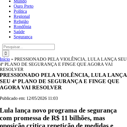
Mundo
Ouro Preto
Política
Regional
Religião
Rondônia
Saúde
Segurança
Buscar
resultados
para:
Início
»
PRESSIONADO PELA VIOLÊNCIA, LULA LANÇA SEU
4º PLANO DE SEGURANÇA E FINGE QUE AGORA VAI
RESOLVER
PRESSIONADO PELA VIOLÊNCIA, LULA LANÇA
SEU 4º PLANO DE SEGURANÇA E FINGE QUE
AGORA VAI RESOLVER
Publicado em: 12/05/2026 11:03
Lula lança novo programa de segurança
com promessa de R$ 11 bilhões, mas
oposição critica repetição de medidas e