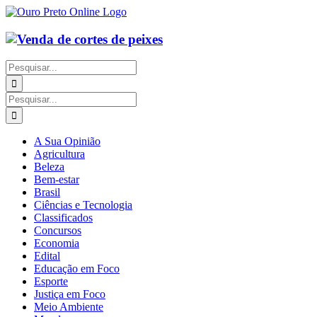
Ir
para
o
conteúdo
Buscar
resultados
para:
Buscar
resultados
para:
A Sua Opinião
Agricultura
Beleza
Bem-estar
Brasil
Ciências e Tecnologia
Classificados
Concursos
Economia
Edital
Educação em Foco
Esporte
Justiça em Foco
Meio Ambiente