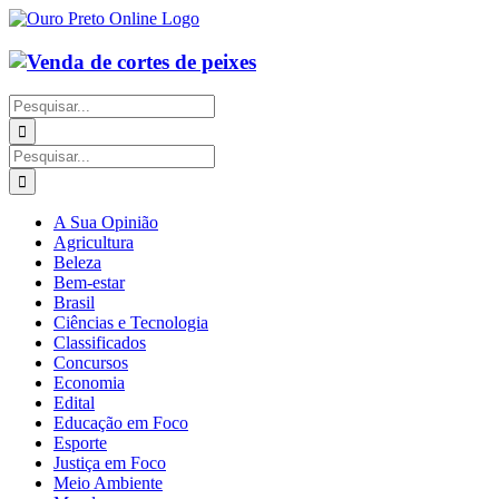
Ir
para
o
conteúdo
Buscar
resultados
para:
Buscar
resultados
para:
A Sua Opinião
Agricultura
Beleza
Bem-estar
Brasil
Ciências e Tecnologia
Classificados
Concursos
Economia
Edital
Educação em Foco
Esporte
Justiça em Foco
Meio Ambiente