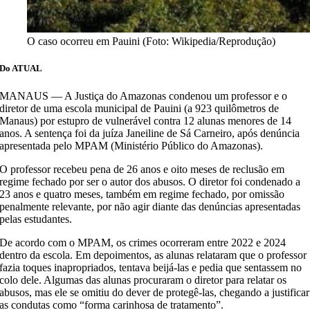
O caso ocorreu em Pauini (Foto: Wikipedia/Reprodução)
Do ATUAL
MANAUS — A Justiça do Amazonas condenou um professor e o
diretor de uma escola municipal de Pauini (a 923 quilômetros de
Manaus) por estupro de vulnerável contra 12 alunas menores de 14
anos. A sentença foi da juíza Janeiline de Sá Carneiro, após denúncia
apresentada pelo MPAM (Ministério Público do Amazonas).
O professor recebeu pena de 26 anos e oito meses de reclusão em
regime fechado por ser o autor dos abusos. O diretor foi condenado a
23 anos e quatro meses, também em regime fechado, por omissão
penalmente relevante, por não agir diante das denúncias apresentadas
pelas estudantes.
De acordo com o MPAM, os crimes ocorreram entre 2022 e 2024
dentro da escola. Em depoimentos, as alunas relataram que o professor
fazia toques inapropriados, tentava beijá-las e pedia que sentassem no
colo dele. Algumas das alunas procuraram o diretor para relatar os
abusos, mas ele se omitiu do dever de protegê-las, chegando a justificar
as condutas como “forma carinhosa de tratamento”.