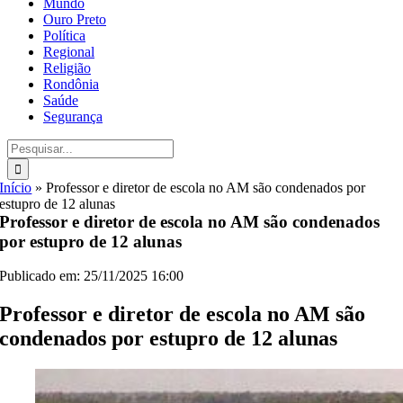
Mundo
Ouro Preto
Política
Regional
Religião
Rondônia
Saúde
Segurança
Buscar
resultados
para:
Início
»
Professor e diretor de escola no AM são condenados por
estupro de 12 alunas
Professor e diretor de escola no AM são condenados
por estupro de 12 alunas
Publicado em: 25/11/2025 16:00
Professor e diretor de escola no AM são
condenados por estupro de 12 alunas