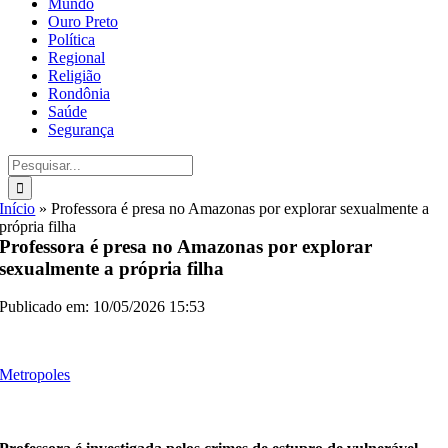
Mundo
Ouro Preto
Política
Regional
Religião
Rondônia
Saúde
Segurança
Buscar
resultados
para:
Início
»
Professora é presa no Amazonas por explorar sexualmente a
própria filha
Professora é presa no Amazonas por explorar
sexualmente a própria filha
Publicado em: 10/05/2026 15:53
Metropoles