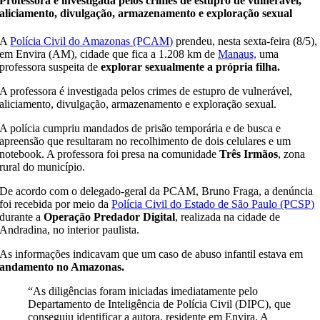
Professora é investigada pelos crimes de estupro de vulnerável,
aliciamento, divulgação, armazenamento e exploração sexual
A
Polícia Civil do Amazonas (PCAM)
prendeu, nesta sexta-feira (8/5),
em Envira (AM), cidade que fica a 1.208 km de
Manaus,
uma
professora suspeita de
explorar sexualmente a própria filha.
A professora é investigada pelos crimes de estupro de vulnerável,
aliciamento, divulgação, armazenamento e exploração sexual.
A polícia cumpriu mandados de prisão temporária e de busca e
apreensão que resultaram no recolhimento de dois celulares e um
notebook. A professora foi presa na comunidade
Três Irmãos
, zona
rural do município.
De acordo com o delegado-geral da PCAM, Bruno Fraga, a denúncia
foi recebida por meio da
Polícia Civil do Estado de São Paulo (PCSP)
durante a
Operação Predador Digital
, realizada na cidade de
Andradina, no interior paulista.
As informações indicavam que um caso de abuso infantil estava em
andamento no Amazonas.
“As diligências foram iniciadas imediatamente pelo
Departamento de Inteligência de Polícia Civil (DIPC), que
conseguiu identificar a autora, residente em Envira. A