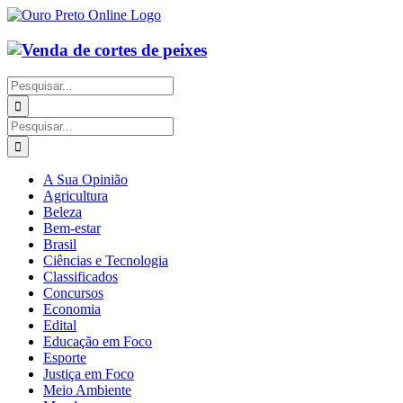
Ir
para
o
conteúdo
Buscar
resultados
para:
Buscar
resultados
para:
A Sua Opinião
Agricultura
Beleza
Bem-estar
Brasil
Ciências e Tecnologia
Classificados
Concursos
Economia
Edital
Educação em Foco
Esporte
Justiça em Foco
Meio Ambiente