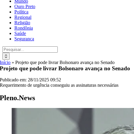
Mundo
Ouro Preto
Política
Regional
Religião
Rondônia
Saúde
Segurança
Buscar
resultados
para:
Início
»
Projeto que pode livrar Bolsonaro avança no Senado
Projeto que pode livrar Bolsonaro avança no Senado
Publicado em: 28/11/2025 09:52
Requerimento de urgência conseguiu as assinaturas necessárias
Pleno.News