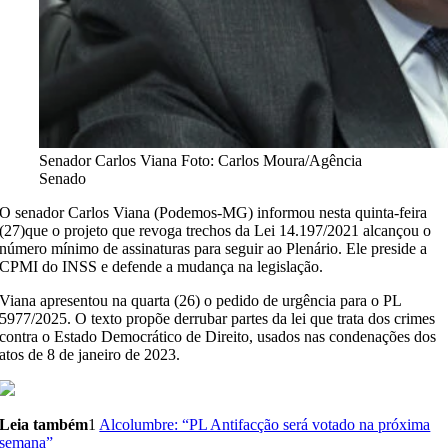
Senador Carlos Viana
Foto: Carlos Moura/Agência
Senado
O senador Carlos Viana (Podemos-MG) informou nesta quinta-feira
(27)que o projeto que revoga trechos da Lei 14.197/2021 alcançou o
número mínimo de assinaturas para seguir ao Plenário. Ele preside a
CPMI do INSS e defende a mudança na legislação.
Viana apresentou na quarta (26) o pedido de urgência para o PL
5977/2025. O texto propõe derrubar partes da lei que trata dos crimes
contra o Estado Democrático de Direito, usados nas condenações dos
atos de 8 de janeiro de 2023.
Leia também
1
Alcolumbre: “PL Antifacção será votado na próxima
semana”