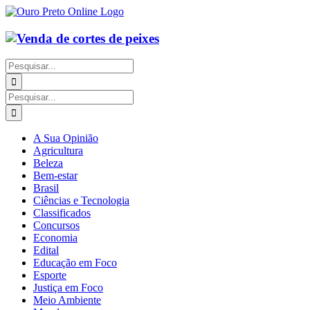
Ir
para
o
conteúdo
Buscar
resultados
para:
Buscar
resultados
para:
A Sua Opinião
Agricultura
Beleza
Bem-estar
Brasil
Ciências e Tecnologia
Classificados
Concursos
Economia
Edital
Educação em Foco
Esporte
Justiça em Foco
Meio Ambiente