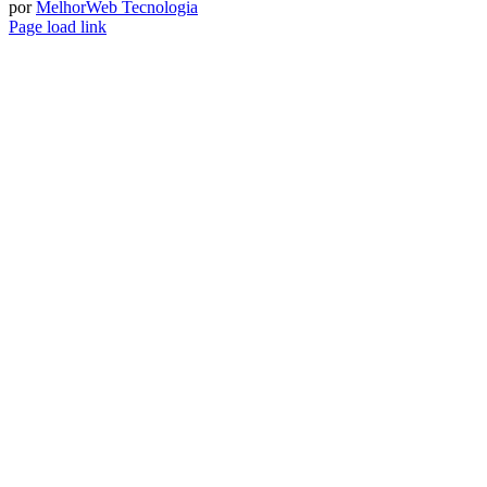
por
MelhorWeb Tecnologia
Page load link
Ir
ao
Topo