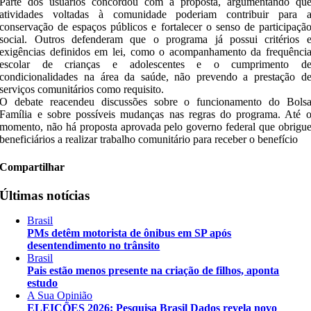
Parte dos usuários concordou com a proposta, argumentando qu
atividades voltadas à comunidade poderiam contribuir para 
conservação de espaços públicos e fortalecer o senso de participaçã
social. Outros defenderam que o programa já possui critérios 
exigências definidos em lei, como o acompanhamento da frequênci
escolar de crianças e adolescentes e o cumprimento d
condicionalidades na área da saúde, não prevendo a prestação d
serviços comunitários como requisito.
O debate reacendeu discussões sobre o funcionamento do Bols
Família e sobre possíveis mudanças nas regras do programa. Até 
momento, não há proposta aprovada pelo governo federal que obrigu
beneficiários a realizar trabalho comunitário para receber o benefício
Compartilhar
Últimas notícias
Brasil
PMs detêm motorista de ônibus em SP após
desentendimento no trânsito
Brasil
Pais estão menos presente na criação de filhos, aponta
estudo
A Sua Opinião
ELEIÇÕES 2026: Pesquisa Brasil Dados revela novo