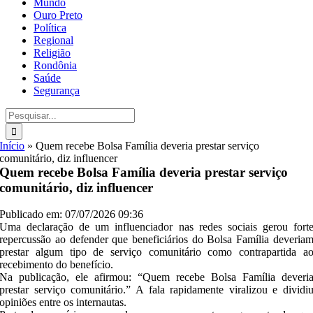
Mundo
Ouro Preto
Política
Regional
Religião
Rondônia
Saúde
Segurança
Buscar
resultados
para:
Início
»
Quem recebe Bolsa Família deveria prestar serviço
comunitário, diz influencer
Quem recebe Bolsa Família deveria prestar serviço
comunitário, diz influencer
Publicado em: 07/07/2026 09:36
Uma declaração de um influenciador nas redes sociais gerou fort
repercussão ao defender que beneficiários do Bolsa Família deveria
prestar algum tipo de serviço comunitário como contrapartida a
recebimento do benefício.
Na publicação, ele afirmou: “Quem recebe Bolsa Família deveri
prestar serviço comunitário.” A fala rapidamente viralizou e dividi
opiniões entre os internautas.