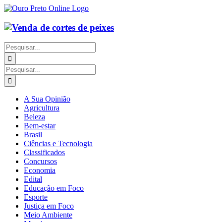
Ir
para
o
conteúdo
Buscar
resultados
para:
Buscar
resultados
para:
A Sua Opinião
Agricultura
Beleza
Bem-estar
Brasil
Ciências e Tecnologia
Classificados
Concursos
Economia
Edital
Educação em Foco
Esporte
Justiça em Foco
Meio Ambiente