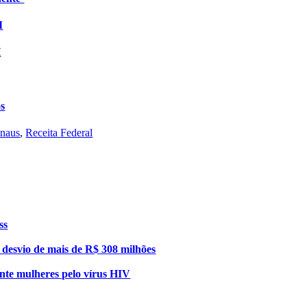
M
H
os
naus
,
Receita Federal
ss
esvio de mais de R$ 308 milhões
nte mulheres pelo vírus HIV