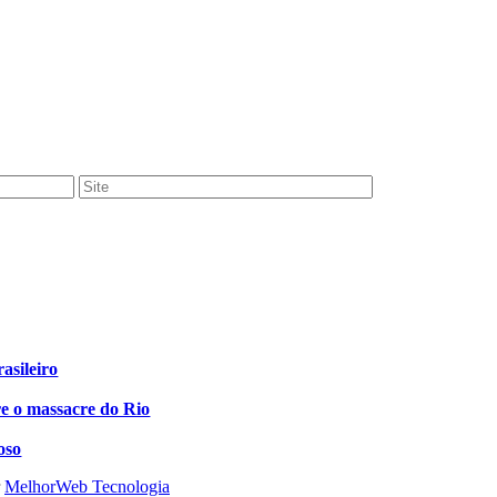
asileiro
e o massacre do Rio
oso
r
MelhorWeb Tecnologia