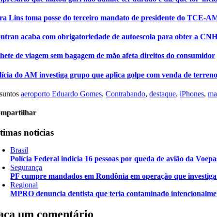
ra Lins toma posse do terceiro mandato de presidente do TCE-A
ntran acaba com obrigatoriedade de autoescola para obter a CN
lhete de viagem sem bagagem de mão afeta direitos do consumidor
lícia do AM investiga grupo que aplica golpe com venda de terren
suntos
aeroporto Eduardo Gomes
,
Contrabando
,
destaque
,
iPhones
,
ma
mpartilhar
timas notícias
Brasil
Polícia Federal indicia 16 pessoas por queda de avião da Voepa
Segurança
PF cumpre mandados em Rondônia em operação que investiga d
Regional
MPRO denuncia dentista que teria contaminado intencionalme
aça um comentário