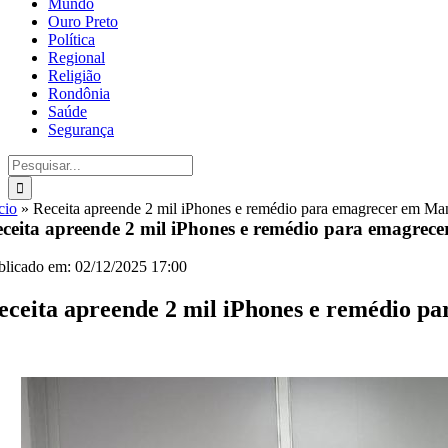
Mundo
Ouro Preto
Política
Regional
Religião
Rondônia
Saúde
Segurança
Buscar
resultados
para:
cio
»
Receita apreende 2 mil iPhones e remédio para emagrecer em Ma
ceita apreende 2 mil iPhones e remédio para emagrec
blicado em: 02/12/2025 17:00
eceita apreende 2 mil iPhones e remédio 