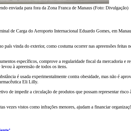
 sendo enviada para fora da Zona Franca de Manaus (Foto: Divulgação)
minal de Carga do Aeroporto Internacional Eduardo Gomes, em Manaus
o país vinda do exterior, como costuma ocorrer nas apreensões feitas n
mentos específicos, comprove a regularidade fiscal da mercadoria e re
e levou à apreensão de todos os itens.
substância é usada experimentalmente contra obesidade, mas não é apro
armacêutica Eli Lilly.
vo de impedir a circulação de produtos que possam representar risco à
vezes vistos como infrações menores, ajudam a financiar organizações 
dente’