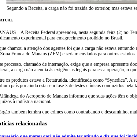
Segundo a Receita, a carga não foi trazida do exterior, mas estava
 ATUAL
NAUS – A Receita Federal apreendeu, nesta segunda-feira (2) no Ter
dicamento experimental para emagrecimento proibido no Brasil.
que chamou a atenção dos agentes foi que a carga não estava entrando n
 Zona Franca de Manaus (ZFM) e seriam enviados para outros estados.
se processo, chamado de internação, exige que a empresa apresente docu
deral, a carga não atendia às exigências legais para essa operação, o qu
tre os produtos estava a Retatrutida, identificada como “Synedica”. A 
nhum país por ainda estar em fase 3 de testes clínicos conduzidos pela f
Alfândega do Aeroporto de Manaus informou que suas ações têm o objeti
juízos à indústria nacional.
órgão também lembra que crimes como contrabando e descaminho, muitas 
tícias relacionadas
presário que matou gari não admite ter atirado e diz que foi ‘inci