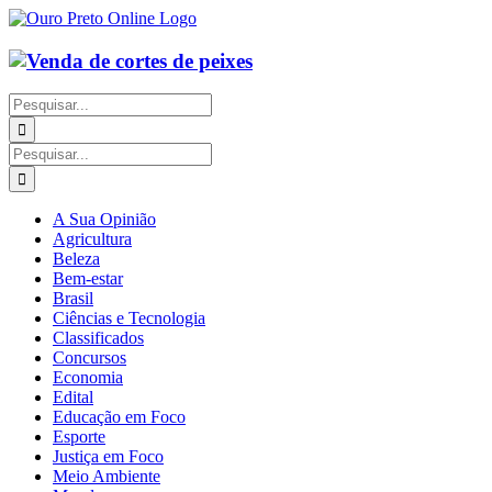
Ir
para
o
conteúdo
Buscar
resultados
para:
Buscar
resultados
para:
A Sua Opinião
Agricultura
Beleza
Bem-estar
Brasil
Ciências e Tecnologia
Classificados
Concursos
Economia
Edital
Educação em Foco
Esporte
Justiça em Foco
Meio Ambiente