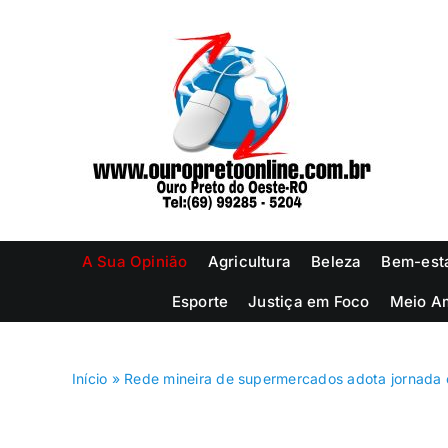
Ir
para
o
conteúdo
A Sua Opinião
Agricultura
Beleza
Bem-est
Esporte
Justiça em Foco
Meio A
Início
»
Rede mineira de supermercados adota jornada 