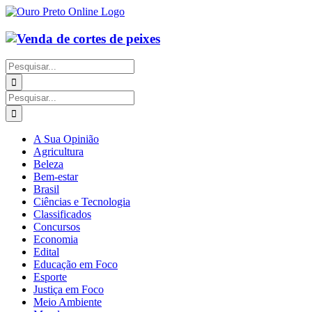
Ir
para
o
conteúdo
Buscar
resultados
para:
Buscar
resultados
para:
A Sua Opinião
Agricultura
Beleza
Bem-estar
Brasil
Ciências e Tecnologia
Classificados
Concursos
Economia
Edital
Educação em Foco
Esporte
Justiça em Foco
Meio Ambiente