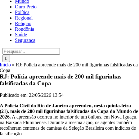
Mundo
Ouro Preto
Política
Regional
Religião
Rondônia
Saúde
Segurança
Buscar
resultados
para:
Início
»
RJ: Polícia apreende mais de 200 mil figurinhas falsificadas da
Copa
RJ: Polícia apreende mais de 200 mil figurinhas
falsificadas da Copa
Publicado em: 22/05/2026 13:54
A Polícia Civil do Rio de Janeiro apreendeu, nesta quinta-feira
(21), mais de 200 mil figurinhas falsificadas da Copa do Mundo de
2026.
A apreensão ocorreu no interior de um ônibus, em Nova Iguaçu,
na Baixada Fluminense. Durante a mesma ação, os agentes também
recolheram centenas de camisas da Seleção Brasileira com indícios de
falsificação.