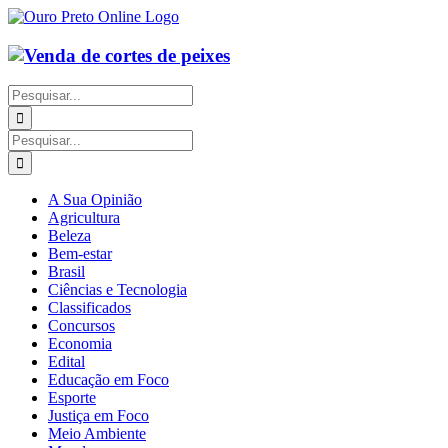
Ir
para
o
conteúdo
Buscar
resultados
para:
Buscar
resultados
para:
A Sua Opinião
Agricultura
Beleza
Bem-estar
Brasil
Ciências e Tecnologia
Classificados
Concursos
Economia
Edital
Educação em Foco
Esporte
Justiça em Foco
Meio Ambiente