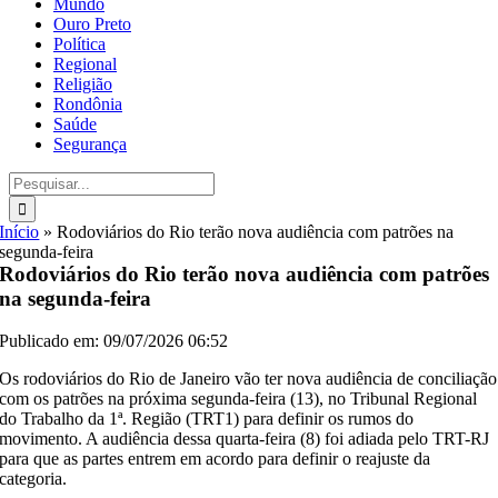
Mundo
Ouro Preto
Política
Regional
Religião
Rondônia
Saúde
Segurança
Buscar
resultados
para:
Início
»
Rodoviários do Rio terão nova audiência com patrões na
segunda-feira
Rodoviários do Rio terão nova audiência com patrões
na segunda-feira
Publicado em: 09/07/2026 06:52
Os rodoviários do Rio de Janeiro vão ter nova audiência de conciliação
com os patrões na próxima segunda-feira (13), no Tribunal Regional
do Trabalho da 1ª. Região (TRT1) para definir os rumos do
movimento. A audiência dessa quarta-feira (8) foi adiada pelo TRT-RJ
para que as partes entrem em acordo para definir o reajuste da
categoria.