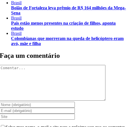
Brasil
Bolão de Fortaleza leva prêmio de R$ 164 milhões da Mega-
Sena
Brasil
Pais estão menos presentes na criação de filhos, aponta
estudo
Brasil
Colombianas que morreram na queda de helicóptero eram
avó, mãe e filha
Faça um comentário
Comentar