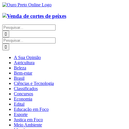
Ir
para
o
conteúdo
Buscar
resultados
para:
Buscar
resultados
para:
A Sua Opinião
Agricultura
Beleza
Bem-estar
Brasil
Ciências e Tecnologia
Classificados
Concursos
Economia
Edital
Educação em Foco
Esporte
Justiça em Foco
Meio Ambiente