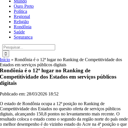
Mundo
Ouro Preto
Política
Regional
Religião
Rondônia
Saúde
Segurança
Buscar
resultados
para:
Início
»
Rondônia é o 12ª lugar no Ranking de Competitividade dos
Estados em serviços públicos digitais
Rondônia é o 12ª lugar no Ranking de
Competitividade dos Estados em serviços públicos
digitais
Publicado em: 28/03/2026 18:52
O estado de Rondônia ocupa a 12ª posição no Ranking de
Competitividade dos Estados no quesito oferta de serviços públicos
digitais, alcançando 150,8 pontos no levantamento mais recente. O
resultado coloca o estado como o segundo da região norte do país onde
o melhor desempenho é do vizinho estado do Acre na 4ª posição o que