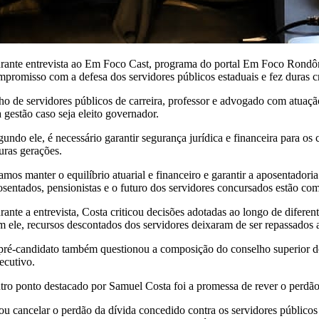
rante entrevista ao Em Foco Cast, programa do portal Em Foco Rondôn
mpromisso com a defesa dos servidores públicos estaduais e fez duras cr
lho de servidores públicos de carreira, professor e advogado com atuaçã
a gestão caso seja eleito governador.
gundo ele, é necessário garantir segurança jurídica e financeira para o
turas gerações.
amos manter o equilíbrio atuarial e financeiro e garantir a aposentado
osentados, pensionistas e o futuro dos servidores concursados estão co
rante a entrevista, Costa criticou decisões adotadas ao longo de dife
m ele, recursos descontados dos servidores deixaram de ser repassados 
pré-candidato também questionou a composição do conselho superior d
ecutivo.
tro ponto destacado por Samuel Costa foi a promessa de rever o perdão 
ou cancelar o perdão da dívida concedido contra os servidores público