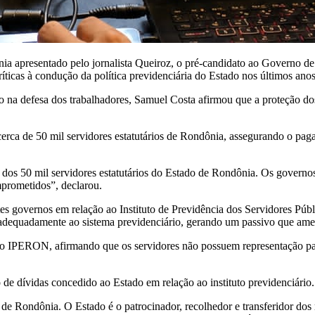
ia apresentado pelo jornalista Queiroz, o pré-candidato ao Governo 
íticas à condução da política previdenciária do Estado nos últimos anos
o na defesa dos trabalhadores, Samuel Costa afirmou que a proteção dos
s cerca de 50 mil servidores estatutários de Rondônia, assegurando o pa
ria dos 50 mil servidores estatutários do Estado de Rondônia. Os gove
mprometidos”, declarou.
rentes governos em relação ao Instituto de Previdência dos Servidores
adequadamente ao sistema previdenciário, gerando um passivo que ameaç
o IPERON, afirmando que os servidores não possuem representação par
de dívidas concedido ao Estado em relação ao instituto previdenciário.
s de Rondônia. O Estado é o patrocinador, recolhedor e transferidor d