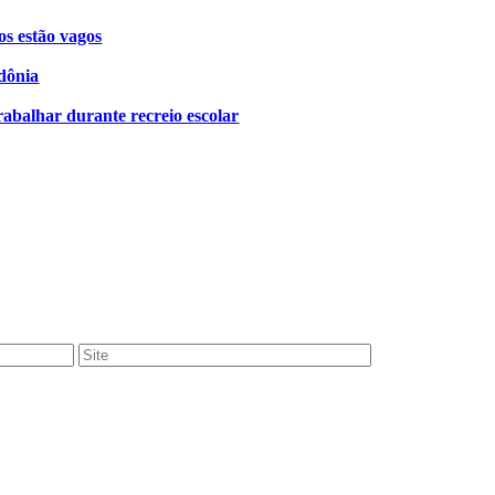
os estão vagos
dônia
rabalhar durante recreio escolar