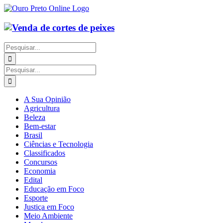
Ir
para
o
conteúdo
Buscar
resultados
para:
Buscar
resultados
para:
A Sua Opinião
Agricultura
Beleza
Bem-estar
Brasil
Ciências e Tecnologia
Classificados
Concursos
Economia
Edital
Educação em Foco
Esporte
Justiça em Foco
Meio Ambiente