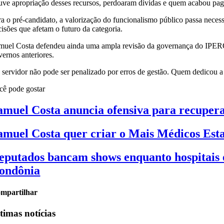
uve apropriação desses recursos, perdoaram dívidas e quem acabou paga
ra o pré-candidato, a valorização do funcionalismo público passa necess
cisões que afetam o futuro da categoria.
muel Costa defendeu ainda uma ampla revisão da governança do IPERON
vernos anteriores.
 servidor não pode ser penalizado por erros de gestão. Quem dedicou a v
cê pode gostar
amuel Costa anuncia ofensiva para recuper
amuel Costa quer criar o Mais Médicos Esta
eputados bancam shows enquanto hospitais e
ondônia
mpartilhar
timas notícias