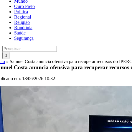
Mundo
Ouro Preto
Política
Regional
Religião
Rondônia
Saúde
Segurança
Buscar
resultados
para:
cio
»
Samuel Costa anuncia ofensiva para recuperar recursos do IPERO
muel Costa anuncia ofensiva para recuperar recursos
blicado em: 18/06/2026 10:32