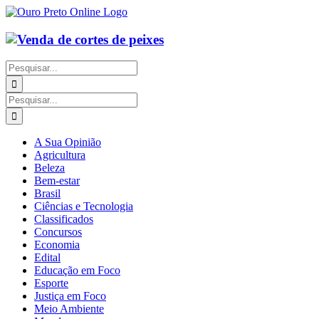
Ir
para
o
conteúdo
Buscar
resultados
para:
Buscar
resultados
para:
A Sua Opinião
Agricultura
Beleza
Bem-estar
Brasil
Ciências e Tecnologia
Classificados
Concursos
Economia
Edital
Educação em Foco
Esporte
Justiça em Foco
Meio Ambiente