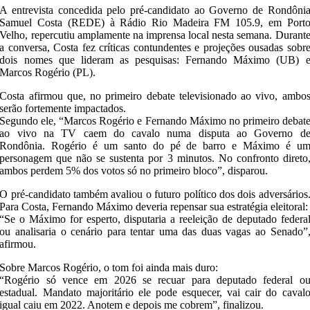
A entrevista concedida pelo pré-candidato ao Governo de Rondôni
Samuel Costa (REDE) à Rádio Rio Madeira FM 105.9, em Port
Velho, repercutiu amplamente na imprensa local nesta semana. Durant
a conversa, Costa fez críticas contundentes e projeções ousadas sobr
dois nomes que lideram as pesquisas: Fernando Máximo (UB) 
Marcos Rogério (PL).
Costa afirmou que, no primeiro debate televisionado ao vivo, ambo
serão fortemente impactados.
Segundo ele, “Marcos Rogério e Fernando Máximo no primeiro debat
ao vivo na TV caem do cavalo numa disputa ao Governo d
Rondônia. Rogério é um santo do pé de barro e Máximo é u
personagem que não se sustenta por 3 minutos. No confronto direto
ambos perdem 5% dos votos só no primeiro bloco”, disparou.
O pré-candidato também avaliou o futuro político dos dois adversários
Para Costa, Fernando Máximo deveria repensar sua estratégia eleitoral:
“Se o Máximo for esperto, disputaria a reeleição de deputado federa
ou analisaria o cenário para tentar uma das duas vagas ao Senado”
afirmou.
Sobre Marcos Rogério, o tom foi ainda mais duro:
“Rogério só vence em 2026 se recuar para deputado federal o
estadual. Mandato majoritário ele pode esquecer, vai cair do caval
igual caiu em 2022. Anotem e depois me cobrem”, finalizou.