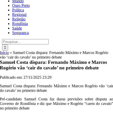
Mundo
Ouro Preto
Política
Regional
Religião
Rondônia
Saúde
Segurança
Buscar
resultados
para:
Início
»
Samuel Costa dispara: Fernando Máximo e Marcos Rogério
vão ‘cair do cavalo’ no primeiro debate
Samuel Costa dispara: Fernando Máximo e Marcos
Rogério vão ‘cair do cavalo’ no primeiro debate
Publicado em: 27/11/2025 23:29
Samuel Costa dispara: Fernando Máximo e Marcos Rogério vão ‘cai
do cavalo’ no primeiro debate
Pré-candidato Samuel Costa faz duras previsões sobre disputa a
Governo de Rondônia e diz que Máximo e Rogério “caem do cavalo
no primeiro debate