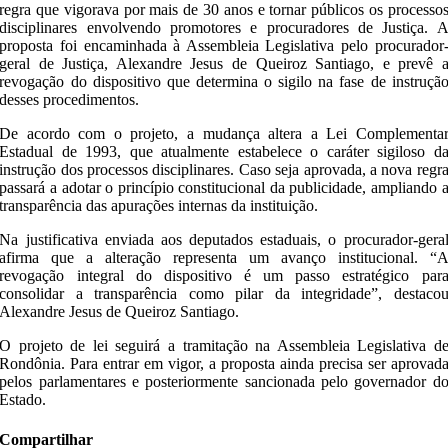
regra que vigorava por mais de 30 anos e tornar públicos os processo
disciplinares envolvendo promotores e procuradores de Justiça. 
proposta foi encaminhada à Assembleia Legislativa pelo procurador
geral de Justiça, Alexandre Jesus de Queiroz Santiago, e prevê 
revogação do dispositivo que determina o sigilo na fase de instruçã
desses procedimentos.
De acordo com o projeto, a mudança altera a Lei Complementa
Estadual de 1993, que atualmente estabelece o caráter sigiloso d
instrução dos processos disciplinares. Caso seja aprovada, a nova regr
passará a adotar o princípio constitucional da publicidade, ampliando 
transparência das apurações internas da instituição.
Na justificativa enviada aos deputados estaduais, o procurador-gera
afirma que a alteração representa um avanço institucional. “
revogação integral do dispositivo é um passo estratégico par
consolidar a transparência como pilar da integridade”, destaco
Alexandre Jesus de Queiroz Santiago.
O projeto de lei seguirá a tramitação na Assembleia Legislativa d
Rondônia. Para entrar em vigor, a proposta ainda precisa ser aprovad
pelos parlamentares e posteriormente sancionada pelo governador d
Estado.
Compartilhar