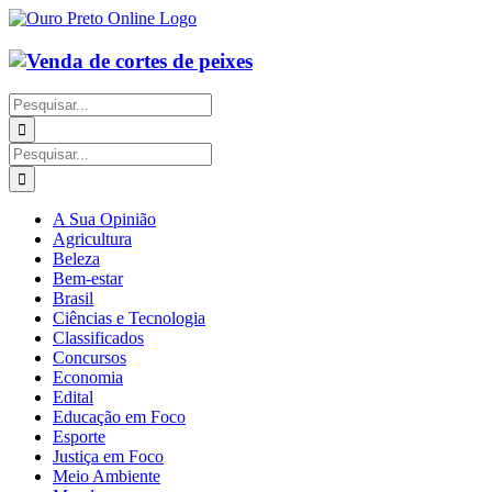
Ir
para
o
conteúdo
Buscar
resultados
para:
Buscar
resultados
para:
A Sua Opinião
Agricultura
Beleza
Bem-estar
Brasil
Ciências e Tecnologia
Classificados
Concursos
Economia
Edital
Educação em Foco
Esporte
Justiça em Foco
Meio Ambiente