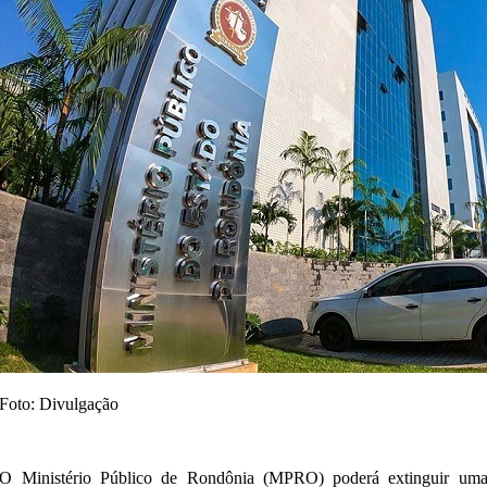
Foto: Divulgação
O Ministério Público de Rondônia (MPRO) poderá extinguir um