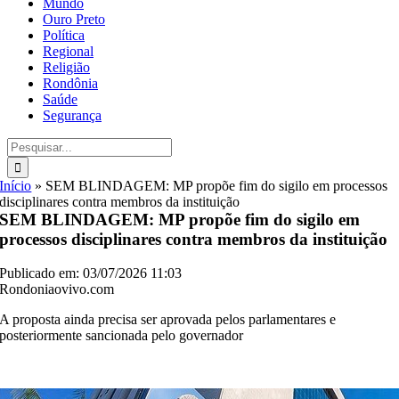
Mundo
Ouro Preto
Política
Regional
Religião
Rondônia
Saúde
Segurança
Buscar
resultados
para:
Início
»
SEM BLINDAGEM: MP propõe fim do sigilo em processos
disciplinares contra membros da instituição
SEM BLINDAGEM: MP propõe fim do sigilo em
processos disciplinares contra membros da instituição
Publicado em: 03/07/2026 11:03
Rondoniaovivo.com
A proposta ainda precisa ser aprovada pelos parlamentares e
posteriormente sancionada pelo governador