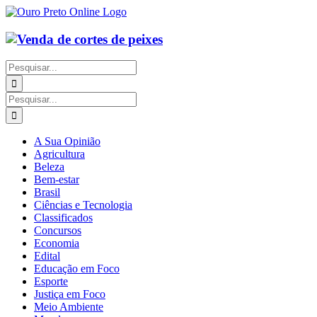
Ir
para
o
conteúdo
Buscar
resultados
para:
Buscar
resultados
para:
A Sua Opinião
Agricultura
Beleza
Bem-estar
Brasil
Ciências e Tecnologia
Classificados
Concursos
Economia
Edital
Educação em Foco
Esporte
Justiça em Foco
Meio Ambiente