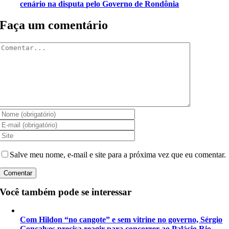
cenário na disputa pelo Governo de Rondônia
Faça um comentário
Comentar
Salve meu nome, e-mail e site para a próxima vez que eu comentar.
Você também pode se interessar
Com Hildon “no cangote” e sem vitrine no governo, Sérgio
Gonçalves precisa reagir para concorrer ao Palácio Rio