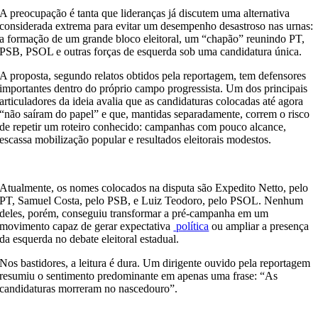
A preocupação é tanta que lideranças já discutem uma alternativa
considerada extrema para evitar um desempenho desastroso nas urnas:
a formação de um grande bloco eleitoral, um “chapão” reunindo PT,
PSB, PSOL e outras forças de esquerda sob uma candidatura única.
A proposta, segundo relatos obtidos pela reportagem, tem defensores
importantes dentro do próprio campo progressista. Um dos principais
articuladores da ideia avalia que as candidaturas colocadas até agora
“não saíram do papel” e que, mantidas separadamente, correm o risco
de repetir um roteiro conhecido: campanhas com pouco alcance,
escassa mobilização popular e resultados eleitorais modestos.
Atualmente, os nomes colocados na disputa são Expedito Netto, pelo
PT, Samuel Costa, pelo PSB, e Luiz Teodoro, pelo PSOL. Nenhum
deles, porém, conseguiu transformar a pré-campanha em um
movimento capaz de gerar expectativa
política
ou ampliar a presença
da esquerda no debate eleitoral estadual.
Nos bastidores, a leitura é dura. Um dirigente ouvido pela reportagem
resumiu o sentimento predominante em apenas uma frase: “As
candidaturas morreram no nascedouro”.