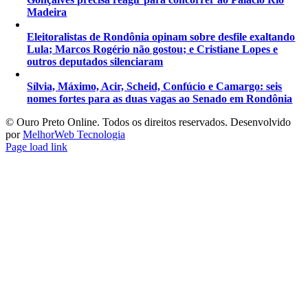
Madeira
Eleitoralistas de Rondônia opinam sobre desfile exaltando
Lula; Marcos Rogério não gostou; e Cristiane Lopes e
outros deputados silenciaram
Sílvia, Máximo, Acir, Scheid, Confúcio e Camargo: seis
nomes fortes para as duas vagas ao Senado em Rondônia
©️ Ouro Preto Online. Todos os direitos reservados. Desenvolvido
por
MelhorWeb Tecnologia
Page load link
Ir
ao
Topo