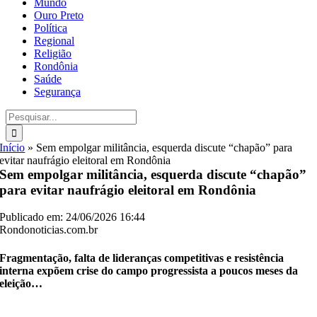
Mundo
Ouro Preto
Política
Regional
Religião
Rondônia
Saúde
Segurança
Buscar
resultados
para:
Início
»
Sem empolgar militância, esquerda discute “chapão” para
evitar naufrágio eleitoral em Rondônia
Sem empolgar militância, esquerda discute “chapão”
para evitar naufrágio eleitoral em Rondônia
Publicado em: 24/06/2026 16:44
Rondonoticias.com.br
Fragmentação, falta de lideranças competitivas e resistência
interna expõem crise do campo progressista a poucos meses da
eleição…